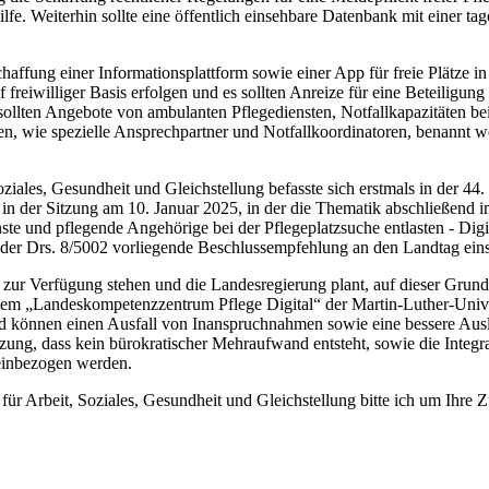
e. Weiterhin sollte eine öffentlich einsehbare Datenbank mit einer tag
affung einer Informationsplattform sowie einer App für freie Plätze in
uf freiwilliger Basis erfolgen und es sollten Anreize für eine Beteilig
llten Angebote von ambulanten Pflegediensten, Notfallkapazitäten be
ren, wie spezielle Ansprechpartner und Notfallkoordinatoren, benannt 
ziales, Gesundheit und Gleichstellung befasste sich erstmals in der 
f in der Sitzung am 10. Januar 2025, in der die Thematik abschließend
 und pflegende Angehörige bei der Pflegeplatzsuche entlasten - Digita
in der Drs. 8/5002 vorliegende Beschlussempfehlung an den Landtag ein
ale zur Verfügung stehen und die Landesregierung plant, auf dieser Gr
em „Landeskompetenzzentrum Pflege Digital“ der Martin-Luther-Unive
d können einen Ausfall von Inanspruchnahmen sowie eine bessere Ausla
tzung, dass kein bürokratischer Mehraufwand entsteht, sowie die Integ
einbezogen werden.
r Arbeit, Soziales, Gesundheit und Gleichstellung bitte ich um Ihre 