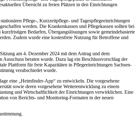
esaktuellen Übersicht zu freien Plätzen in den Einrichtungen
 stationären Pflege-, Kurzzeitpflege- und Tagespflegeeinrichtungen
ung geschaffen werden. Die Krankenkassen und Pflegekassen sollten bei
i kurzfristigen Bedarfen, Übergangslösungen sowie gemeindebasierte
werden. Zudem wurde eine kostenfreie Nutzung für Betroffene und
44. Sitzung am 4. Dezember 2024 mit dem Antrag und dem
 im Ausschuss beraten wurde. Dazu lag ein Beschlussvorschlag der
le Plattform für freie Kapazitäten in Pflegeeinrichtungen Sachsen-
stimmig verabschiedet wurde.
undlage eine „Heimfinder-App“ zu entwickeln. Die vorgesehene
rsität sowie deren vorgesehene Weiterentwicklung zu einem
stung und Wirtschaftlichkeit der Einrichtungen verwirklichen. Eine
ration von Berichts- und Monitoring-Formaten in der neuen
Zustimmung.