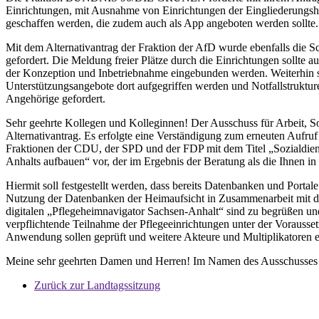
Einrichtungen, mit Ausnahme von Einrichtungen der Eingliederungshilf
geschaffen werden, die zudem auch als App angeboten werden sollte.
Mit dem Alternativantrag der Fraktion der AfD wurde ebenfalls die Sch
gefordert. Die Meldung freier Plätze durch die Einrichtungen sollte a
der Konzeption und Inbetriebnahme eingebunden werden. Weiterhin so
Unterstützungsangebote dort aufgegriffen werden und Notfallstruktu
Angehörige gefordert.
Sehr geehrte Kollegen und Kolleginnen! Der Ausschuss für Arbeit, So
Alternativantrag. Es erfolgte eine Verständigung zum erneuten Aufru
Fraktionen der CDU, der SPD und der FDP mit dem Titel „Sozialdienste
Anhalts aufbauen“ vor, der im Ergebnis der Beratung als die Ihnen 
Hiermit soll festgestellt werden, dass bereits Datenbanken und Port
Nutzung der Datenbanken der Heimaufsicht in Zusammenarbeit mit d
digitalen „Pflegeheimnavigator Sachsen-Anhalt“ sind zu begrüßen un
verpflichtende Teilnahme der Pflegeeinrichtungen unter der Vorausse
Anwendung sollen geprüft und weitere Akteure und Multiplikatoren 
Meine sehr geehrten Damen und Herren! Im Namen des Ausschusses fü
Zurück zur Landtagssitzung