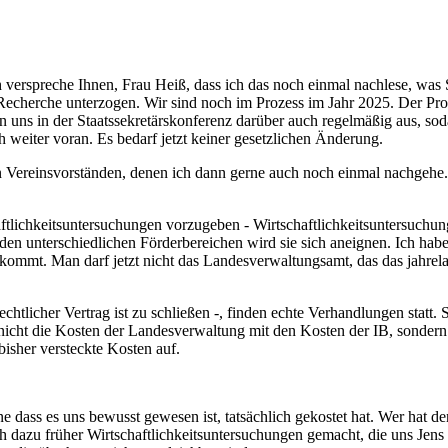
erspreche Ihnen, Frau Heiß, dass ich das noch einmal nachlese, was Si
 Recherche unterzogen. Wir sind noch im Prozess im Jahr 2025. Der Pro
en uns in der Staatssekretärskonferenz darüber auch regelmäßig aus, soda
 weiter voran. Es bedarf jetzt keiner gesetzlichen Änderung.
n Vereinsvorständen, denen ich dann gerne auch noch einmal nachgehe. 
tlichkeitsuntersuchungen vorzugeben - Wirtschaftlichkeitsuntersuchun
den unterschiedlichen Förderbereichen wird sie sich aneignen. Ich habe
ekommt. Man darf jetzt nicht das Landesverwaltungsamt, das das jahrela
htlicher Vertrag ist zu schließen -, finden echte Verhandlungen statt. 
cht die Kosten der Landesverwaltung mit den Kosten der IB, sondern ic
 bisher versteckte Kosten auf.
hne dass es uns bewusst gewesen ist, tatsächlich gekostet hat. Wer hat
 dazu früher Wirtschaftlichkeitsuntersuchungen gemacht, die uns Jens B