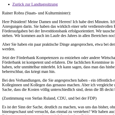
Zurück zur Landtagssitzung
Rainer Robra (Staats- und Kulturminister):
Herr Präsident! Meine Damen und Herren! Ich habe drei Minuten. Ich v
Anregungen darin. Sie haben das wirklich einer sehr verdienstvollen
Förderaufgaben bei der Investitionsbank erfolgsorientiert. Wir tausch
stehen. Wir kommen auch im Laufe des Jahres in allen Bereichen noch
Aber Sie haben ein paar praktische Dinge angesprochen, etwa bei de
werden.
Jetzt der Förderbank Kompetenzen zu entziehen oder andere Wirtschaf
Förderbank ist kompetent und erfahren. Die fachlichen Kenntnisse in 
haben, sehr unmittelbar miterlebt. Ich kann sagen, dass man das hinb
beherrschbar, das kriegt man hin.
Bei den Verhandlungen, die Sie angesprochen haben - ein öffentlich-rec
Kolleginnen und Kollegen das genauso machen. Aber ich vergleiche ni
Sache, dass die Kosten völlig unterschiedlich sind, denn die IB deckt
(Zustimmung von Stefan Ruland, CDU, und bei der FDP)
Es ist der Sinn der Sache, deutlich zu machen, was uns das bisher, o
hineingeschaut und versucht, das einmal zu verstehen? Wir haben auch