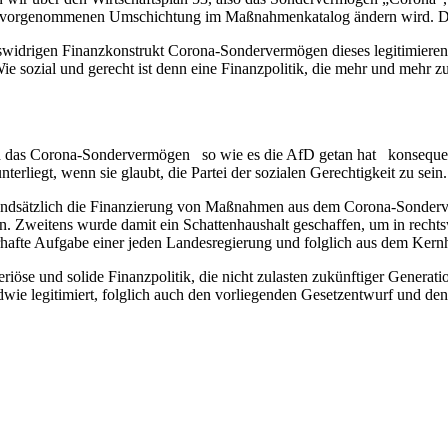
ihr vorgenommenen Umschichtung im Maßnahmenkatalog ändern wird. Da
widrigen Finanzkonstrukt Corona-Sondervermögen dieses legitimieren, d
 Wie sozial und gerecht ist denn eine Finanzpolitik, die mehr und mehr 
nd das Corona-Sondervermögen so wie es die AfD getan hat konsequent
terliegt, wenn sie glaubt, die Partei der sozialen Gerechtigkeit zu sein.
undsätzlich die Finanzierung von Maßnahmen aus dem Corona-Sonderver
weitens wurde damit ein Schattenhaushalt geschaffen, um in rechtsw
afte Aufgabe einer jeden Landesregierung und folglich aus dem Kernha
riöse und solide Finanzpolitik, die nicht zulasten zukünftiger Generatio
dwie legitimiert, folglich auch den vorliegenden Gesetzentwurf und den