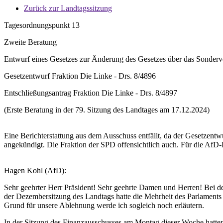
Zurück zur Landtagssitzung
Tagesordnungspunkt 13
Zweite Beratung
Entwurf eines Gesetzes zur Änderung des Gesetzes über das Sonde
Gesetzentwurf Fraktion Die Linke - Drs. 8/4896
Entschließungsantrag Fraktion Die Linke - Drs. 8/4897
(Erste Beratung in der 79. Sitzung des Landtages am 17.12.2024)
Eine Berichterstattung aus dem Ausschuss entfällt, da der Gesetzent
angekündigt. Die Fraktion der SPD offensichtlich auch. Für die AfD-Fr
Hagen Kohl (AfD):
Sehr geehrter Herr Präsident! Sehr geehrte Damen und Herren! Bei
der Dezembersitzung des Landtags hatte die Mehrheit des Parlaments
Grund für unsere Ablehnung werde ich sogleich noch erläutern.
In der Sitzung des Finanzausschusses am Montag dieser Woche hatten