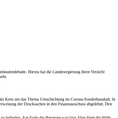
minutendebatte. Hierzu hat die Landesregierung ihren Verzicht
sehr.
es im Kern um das Thema Umschichtung im Corona-Sonderhaushalt. In
berweisung der Drucksachen in den Finanzausschuss abgelehnt. Den
zu befinden. Am Ende der Beratung war klar: Eher friert die Hölle