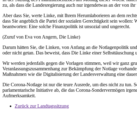
zu, als dass die Landesregierung auch nur irgendetwas an der von 
Aber dass Sie, werte Linke, mit Ihrem Herumlaborieren an dem rechts
dass Sie angeblich die Partei der sozialen Gerechtigkeit sein wollen:
beantworten: Eine solche Finanzpolitik ist unsozial und ungerecht.
(Zuruf von Eva von Angern, Die Linke)
Darum hätten Sie, die Linken, von Anfang an die Notlagenpolitik u
oder nicht getan. Das beweist, dass Die Linke einer Selbsttäuschung un
Wir werden jedenfalls gegen die Vorlagen stimmen, weil wir ganz gr
Veranlassungszusammenhang zur Bekämpfung der Notlage vorhanden. Z
Maßnahmen wie die Digitalisierung der Landesverwaltung eine dauerh
Die Corona-Notlage ist nur die teure Ausrede, um dies nicht zu tun. Se
parlamentarische Initiative ab, die das Corona-Sondervermögen irgen
Aufmerksamkeit.
Zurück zur Landtagssitzung