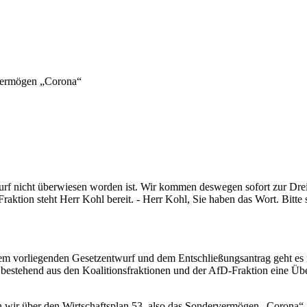
rvermögen „Corona“
wurf nicht überwiesen worden ist. Wir kommen deswegen sofort zur Drei
aktion steht Herr Kohl bereit. - Herr Kohl, Sie haben das Wort. Bitte 
 dem vorliegenden Gesetzentwurf und dem Entschließungsantrag geht 
 bestehend aus den Koalitionsfraktionen und der AfD-Fraktion eine Ü
 wir über den Wirtschaftsplan 53, also das Sondervermögen „Corona“, 