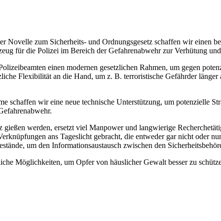
er Novelle zum Sicherheits- und Ordnungsgesetz schaffen wir einen bes
zeug für die Polizei im Bereich der Gefahrenabwehr zur Verhütung und
Polizeibeamten einen modernen gesetzlichen Rahmen, um gegen potenzi
che Flexibilität an die Hand, um z. B. terroristische Gefährder länger
 schaffen wir eine neue technische Unterstützung, um potenzielle Stra
r Gefahrenabwehr.
etz gießen werden, ersetzt viel Manpower und langwierige Recherchetät
Verknüpfungen ans Tageslicht gebracht, die entweder gar nicht oder n
estände, um den Informationsaustausch zwischen den Sicherheitsbehör
zliche Möglichkeiten, um Opfer von häuslicher Gewalt besser zu schüt