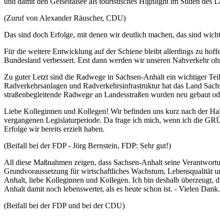
und damit den Geiseltalsee als touristisches Highlight im Süden des
(Zuruf von Alexander Räuscher, CDU)
Das sind doch Erfolge, mit denen wir deutlich machen, das sind wic
Für die weitere Entwicklung auf der Schiene bleibt allerdings zu ho
Bundesland verbessert. Erst dann werden wir unseren Nahverkehr oh
Zu guter Letzt sind die Radwege in Sachsen-Anhalt ein wichtiger T
Radverkehrsanlagen und Radverkehrsinfrastruktur hat das Land Sachs
straßenbegleitende Radwege an Landesstraßen wurden neu gebaut ode
Liebe Kolleginnen und Kollegen! Wir befinden uns kurz nach der Halb
vergangenen Legislaturperiode. Da frage ich mich, wenn ich die GRÜN
Erfolge wir bereits erzielt haben.
(Beifall bei der FDP - Jörg Bernstein, FDP: Sehr gut!)
All diese Maßnahmen zeigen, dass Sachsen-Anhalt seine Verantwortung 
Grundvoraussetzung für wirtschaftliches Wachstum, Lebensqualität und
Anhalt, liebe Kolleginnen und Kollegen. Ich bin deshalb überzeugt, d
Anhalt damit noch lebenswerter, als es heute schon ist. - Vielen Dank
(Beifall bei der FDP und bei der CDU)