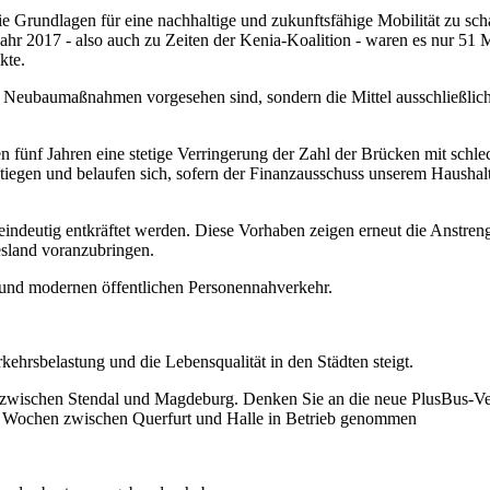
die Grundlagen für eine nachhaltige und zukunftsfähige Mobilität zu sch
hr 2017 - also auch zu Zeiten der Kenia-Koalition - waren es nur 51 M
kte.
e Neubaumaßnahmen vorgesehen sind, sondern die Mittel ausschließlic
en fünf Jahren eine stetige Verringerung der Zahl der Brücken mit schl
stiegen und belaufen sich, sofern der Finanzausschuss unserem Haush
ndeutig entkräftet werden. Diese Vorhaben zeigen erneut die Anstrengu
esland voranzubringen.
n und modernen öffentlichen Personennahverkehr.
ehrsbelastung und die Lebensqualität in den Städten steigt.
 zwischen Stendal und Magdeburg. Denken Sie an die neue PlusBus-Ver
en Wochen zwischen Querfurt und Halle in Betrieb genommen