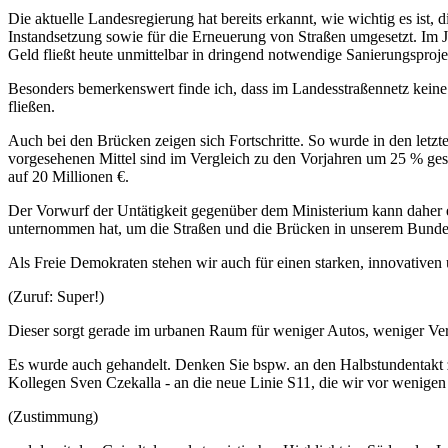
Die aktuelle Landesregierung hat bereits erkannt, wie wichtig es ist, 
Instandsetzung sowie für die Erneuerung von Straßen umgesetzt. Im Ja
Geld fließt heute unmittelbar in dringend notwendige Sanierungsproje
Besonders bemerkenswert finde ich, dass im Landesstraßennetz kein
fließen.
Auch bei den Brücken zeigen sich Fortschritte. So wurde in den letzt
vorgesehenen Mittel sind im Vergleich zu den Vorjahren um 25 % ge
auf 20 Millionen €.
Der Vorwurf der Untätigkeit gegenüber dem Ministerium kann daher ei
unternommen hat, um die Straßen und die Brücken in unserem Bund
Als Freie Demokraten stehen wir auch für einen starken, innovative
(Zuruf: Super!)
Dieser sorgt gerade im urbanen Raum für weniger Autos, weniger Verk
Es wurde auch gehandelt. Denken Sie bspw. an den Halbstundentakt
Kollegen Sven Czekalla - an die neue Linie S11, die wir vor wenig
(Zustimmung)