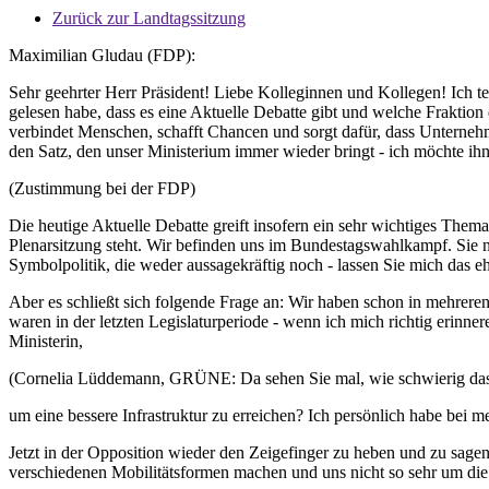
Zurück zur Landtagssitzung
Maximilian Gludau (FDP):
Sehr geehrter Herr Präsident! Liebe Kolleginnen und Kollegen! Ich tei
gelesen habe, dass es eine Aktuelle Debatte gibt und welche Fraktion d
verbindet Menschen, schafft Chancen und sorgt dafür, dass Unternehme
den Satz, den unser Ministerium immer wieder bringt - ich möchte ihn 
(Zustimmung bei der FDP)
Die heutige Aktuelle Debatte greift insofern ein sehr wichtiges The
Plenarsitzung steht. Wir befinden uns im Bundestagswahlkampf. Sie nu
Symbolpolitik, die weder aussagekräftig noch - lassen Sie mich das ehr
Aber es schließt sich folgende Frage an: Wir haben schon in mehreren 
waren in der letzten Legislaturperiode - wenn ich mich richtig erinne
Ministerin,
(Cornelia Lüddemann, GRÜNE: Da sehen Sie mal, wie schwierig das 
um eine bessere Infrastruktur zu erreichen? Ich persönlich habe be
Jetzt in der Opposition wieder den Zeigefinger zu heben und zu sagen,
verschiedenen Mobilitätsformen machen und uns nicht so sehr um die