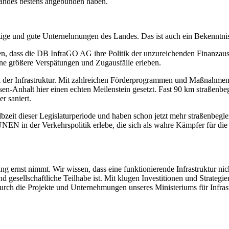
 Landes bestens angebunden haben.
htige und gute Unternehmungen des Landes. Das ist auch ein Bekenntn
ffen, dass die DB InfraGO AG ihre Politik der unzureichenden Finanzau
ne größere Verspätungen und Zugausfälle erleben.
eil der Infrastruktur. Mit zahlreichen Förderprogrammen und Maßnah
en-Anhalt hier einen echten Meilenstein gesetzt. Fast 90 km straßen
r saniert.
zeit dieser Legislaturperiode und haben schon jetzt mehr straßenbegl
EN in der Verkehrspolitik erlebe, die sich als wahre Kämpfer für die 
ernst nimmt. Wir wissen, dass eine funktionierende Infrastruktur nich
 gesellschaftliche Teilhabe ist. Mit klugen Investitionen und Strategi
urch die Projekte und Unternehmungen unseres Ministeriums für Infrast
.