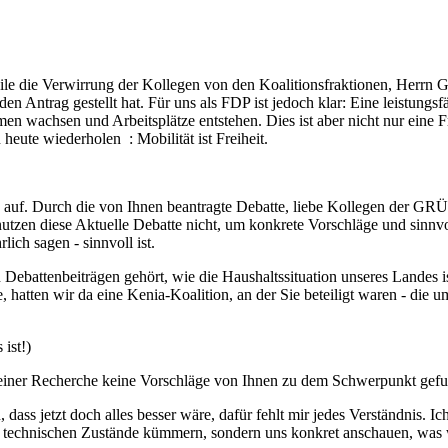
le die Verwirrung der Kollegen von den Koalitionsfraktionen, Herrn Gru
en Antrag gestellt hat. Für uns als FDP ist jedoch klar: Eine leistungs
n wachsen und Arbeitsplätze entstehen. Dies ist aber nicht nur eine Fra
heute wiederholen : Mobilität ist Freiheit.
ma auf. Durch die von Ihnen beantragte Debatte, liebe Kollegen der GR
tzen diese Aktuelle Debatte nicht, um konkrete Vorschläge und sinnvol
lich sagen - sinnvoll ist.
Debattenbeiträgen gehört, wie die Haushaltssituation unseres Landes is
re, hatten wir da eine Kenia-Koalition, an der Sie beteiligt waren - di
ist!)
i meiner Recherche keine Vorschläge von Ihnen zu dem Schwerpunkt gef
 dass jetzt doch alles besser wäre, dafür fehlt mir jedes Verständnis. 
 technischen Zustände kümmern, sondern uns konkret anschauen, was wi