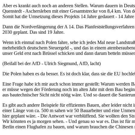
Aber es krankt auch noch an anderen Stellen. Warum dauern in Deut
Quenstedt - Aschersleben mit einer Gesamtstrecke von 8,4 km. Von der
Somit hat die Umsetzung dieses Projekts 14 Jahre gedauert - 14 Jahre
Dann die Nordverlängerung der A 14. Das Planfeststellungsverfahren 
2030 geplant. Das sind 19 Jahre.
Wenn ich einmal nach Polen fahre, sehe ich jedes Mal neue Landstra
mehrheitlich deutschem Steuergeld -, und das in einem atemberaubend
unser Geld erst nach Brüssel schicken und dann darum betteln müss
(Beifall bei der AfD - Ulrich Siegmund, AfD, lacht)
Die Polen haben es da besser. Es ist doch klar, dass sie die EU hochl
Eine Frage habe ich mir auch schon immer gestellt: Warum werden Bau
er müsse wegen der Förderung noch im alten Jahr mit dem Bau beginn
aus bautechnischer Sicht nicht nötig wäre. Und so dauert die Sanieru
Es gibt auch andere Beispiele für effizientes Bauen, aber leider nich
einer Länge von ca. 500 m sahen wir 50 Bauarbeiter und eine Unmeng
hier geplant wäre. - Die Antwort war verblüffend. Sie wollten den 
Wir könnten es ja morgen sehen. - Und genau so war es. Das ist für 
Berlin einen Flughafen zu bauen, und warum brauchen die Chinesen n