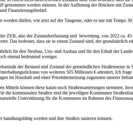
riff genommen werden müssen. In der Auflistung der Brücken mit Zusta
 und Finanzierungsbedarf.
en werden dürfen, wie jetzt auf der Tangente, oder es nur mit Tempo 30
aut der ZEB, also der Zustandserfassung und bewertung, von 2022 ca. 45
ertet. Das bedeutet, dass sie in einem Zustand sind, der grundsätzlich
jährlich für den Neubau, Um- und Ausbau und für den Erhalt der Landess
 noch einmal bedeutend weniger.
Urbanistik der Bestand und Zustand der gemeindlichen Straßennetze i
Unterhaltungsrückstau von weiteren 505 Millionen € attestiert. Ich fra
ngen im Haushalt und einer Prioritätensetzung zugunsten unserer Infras
llen Mitteln können diese kaum noch Straßensanierungen stemmen. Inve
. Für die kommunalen Straßen sind die jeweiligen Kommunen Straßenb
e finanzielle Unterstützung für die Kommunen im Rahmen des Finanzaus
er handlungsfähig werden und ihre Straßen sanieren können.