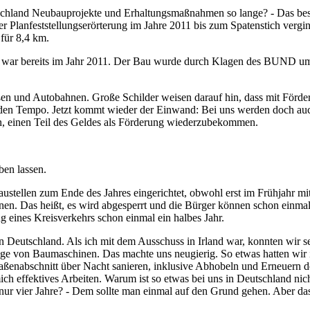
schland Neubauprojekte und Erhaltungsmaßnahmen so lange? - Das best
 Planfeststellungserörterung im Jahre 2011 bis zum Spatenstich vergin
 für 8,4 km.
war bereits im Jahr 2011. Der Bau wurde durch Klagen des BUND um ca. d
ßen und Autobahnen. Große Schilder weisen darauf hin, dass mit Förde
en Tempo. Jetzt kommt wieder der Einwand: Bei uns werden doch auch Pr
en, einen Teil des Geldes als Förderung wiederzubekommen.
eben lassen.
stellen zum Ende des Jahres eingerichtet, obwohl erst im Frühjahr mi
en. Das heißt, es wird abgesperrt und die Bürger können schon einmal
ng eines Kreisverkehrs schon einmal ein halbes Jahr.
t in Deutschland. Als ich mit dem Ausschuss in Irland war, konnten wir
e von Baumaschinen. Das machte uns neugierig. So etwas hatten wir i
Straßenabschnitt über Nacht sanieren, inklusive Abhobeln und Erneuer
mich effektives Arbeiten. Warum ist so etwas bei uns in Deutschland n
ur vier Jahre? - Dem sollte man einmal auf den Grund gehen. Aber das 