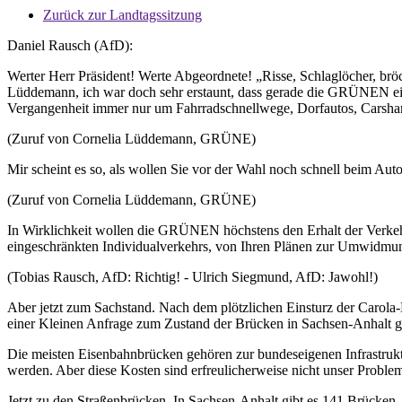
Zurück zur Landtagssitzung
Daniel Rausch (AfD):
Werter Herr Präsident! Werte Abgeordnete! „Risse, Schlaglöcher, bröc
Lüddemann, ich war doch sehr erstaunt, dass gerade die GRÜNEN eine 
Vergangenheit immer nur um Fahrradschnellwege, Dorfautos, Carsh
(Zuruf von Cornelia Lüddemann, GRÜNE)
Mir scheint es so, als wollen Sie vor der Wahl noch schnell beim Aut
(Zuruf von Cornelia Lüddemann, GRÜNE)
In Wirklichkeit wollen die GRÜNEN höchstens den Erhalt der Verkehr
eingeschränkten Individualverkehrs, von Ihren Plänen zur Umwidmu
(Tobias Rausch, AfD: Richtig! - Ulrich Siegmund, AfD: Jawohl!)
Aber jetzt zum Sachstand. Nach dem plötzlichen Einsturz der Carola-
einer Kleinen Anfrage zum Zustand der Brücken in Sachsen-Anhalt g
Die meisten Eisenbahnbrücken gehören zur bundeseigenen Infrastruk
werden. Aber diese Kosten sind erfreulicherweise nicht unser Probl
Jetzt zu den Straßenbrücken. In Sachsen-Anhalt gibt es 141 Brücken, 