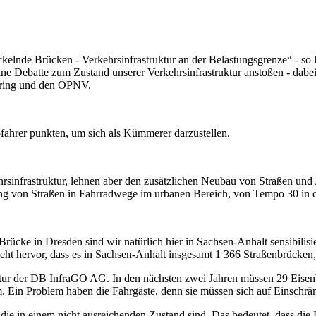
kelnde Brücken - Verkehrsinfrastruktur an der Belastungsgrenze“ - so 
Debatte zum Zustand unserer Verkehrsinfrastruktur anstoßen - dabei g
aring und den ÖPNV.
ofahrer punkten, um sich als Kümmerer darzustellen.
sinfrastruktur, lehnen aber den zusätzlichen Neubau von Straßen und
ng von Straßen in Fahrradwege im urbanen Bereich, von Tempo 30 in 
Brücke in Dresden sind wir natürlich hier in Sachsen-Anhalt sensibil
eht hervor, dass es in Sachsen-Anhalt insgesamt 1 366 Straßenbrück
tur der DB InfraGO AG. In den nächsten zwei Jahren müssen 29 Eisen
em. Ein Problem haben die Fahrgäste, denn sie müssen sich auf Einsch
die in einem nicht ausreichenden Zustand sind. Das bedeutet, dass die