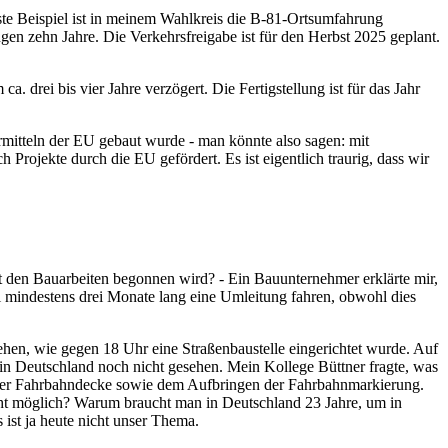
e Beispiel ist in meinem Wahlkreis die B-81-Ortsumfahrung
gen zehn Jahre. Die Verkehrsfreigabe ist für den Herbst 2025 geplant.
rei bis vier Jahre verzögert. Die Fertigstellung ist für das Jahr
rmitteln der EU gebaut wurde - man könnte also sagen: mit
ojekte durch die EU gefördert. Es ist eigentlich traurig, dass wir
t den Bauarbeiten begonnen wird? - Ein Bauunternehmer erklärte mir,
 mindestens drei Monate lang eine Umleitung fahren, obwohl dies
 sehen, wie gegen 18 Uhr eine Straßenbaustelle eingerichtet wurde. Auf
n Deutschland noch nicht gesehen. Mein Kollege Büttner fragte, was
n der Fahrbahndecke sowie dem Aufbringen der Fahrbahnmarkierung.
icht möglich? Warum braucht man in Deutschland 23 Jahre, um in
ist ja heute nicht unser Thema.