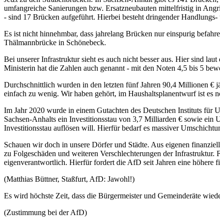
umfangreiche Sanierungen bzw. Ersatzneubauten mittelfristig in Ang
- sind 17 Brücken aufgeführt. Hierbei besteht dringender Handlungs-
Es ist nicht hinnehmbar, dass jahrelang Brücken nur einspurig befahr
Thälmannbrücke in Schönebeck.
Bei unserer Infrastruktur sieht es auch nicht besser aus. Hier sind l
Ministerin hat die Zahlen auch genannt - mit den Noten 4,5 bis 5 bew
Durchschnittlich wurden in den letzten fünf Jahren 90,4 Millionen € 
einfach zu wenig. Wir haben gehört, im Haushaltsplanentwurf ist es
Im Jahr 2020 wurde in einem Gutachten des Deutschen Instituts für 
Sachsen-Anhalts ein Investitionsstau von 3,7 Milliarden € sowie ein 
Investitionsstau auflösen will. Hierfür bedarf es massiver Umschichtu
Schauen wir doch in unsere Dörfer und Städte. Aus eigenen finanzie
zu Folgeschäden und weiteren Verschlechterungen der Infrastruktur
eigenverantwortlich. Hierfür fordert die AfD seit Jahren eine höher
(Matthias Büttner, Staßfurt, AfD: Jawohl!)
Es wird höchste Zeit, dass die Bürgermeister und Gemeinderäte wied
(Zustimmung bei der AfD)