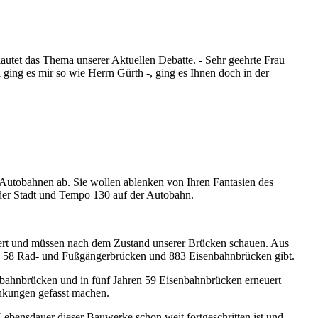
lautet das Thema unserer Aktuellen Debatte. - Sehr geehrte Frau
ing es mir so wie Herrn Gürth -, ging es Ihnen doch in der
 Autobahnen ab. Sie wollen ablenken von Ihren Fantasien des
der Stadt und Tempo 130 auf der Autobahn.
isiert und müssen nach dem Zustand unserer Brücken schauen. Aus
en, 58 Rad- und Fußgängerbrücken und 883 Eisenbahnbrücken gibt.
bahnbrücken und in fünf Jahren 59 Eisenbahnbrücken erneuert
ränkungen gefasst machen.
 Lebensdauer dieser Bauwerke schon weit fortgeschritten ist und