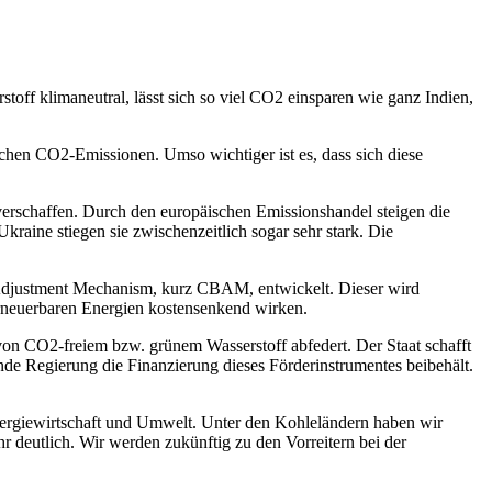
toff klimaneutral, lässt sich so viel CO2 einsparen wie ganz Indien,
chen CO2-Emissionen. Umso wichtiger ist es, dass sich diese
erschaffen. Durch den europäischen Emissionshandel steigen die
Ukraine stiegen sie zwischenzeitlich sogar sehr stark. Die
Adjustment Mechanism, kurz CBAM, entwickelt. Dieser wird
 erneuerbaren Energien kostensenkend wirken.
g von CO2-freiem bzw. grünem Wasserstoff abfedert. Der Staat schafft
de Regierung die Finanzierung dieses Förderinstrumentes beibehält.
Energiewirtschaft und Umwelt. Unter den Kohleländern haben wir
hr deutlich. Wir werden zukünftig zu den Vorreitern bei der