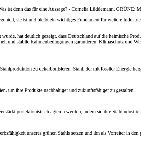
 Was ist denn das für eine Aussage? - Cornelia Lüddemann, GRÜNE: M
enteil, sie ist und bleibt ein wichtiges Fundament für weitere Indust
.
ht wurde, hat deutlich gezeigt, dass Deutschland auf die heimische Prod
erheit und stabile Rahmenbedingungen garantieren. Klimaschutz und Wi
tahlproduktion zu dekarbonisieren. Stahl, der mit fossiler Energie he
n, um ihre Produkte nachhaltiger und zukunftsfähiger zu gestalten.
 verstärkt protektionistisch agieren werden, indem sie ihre Stahlindus
rbsfähigkeit unseres grünen Stahls setzen und ihn als Vorreiter in den