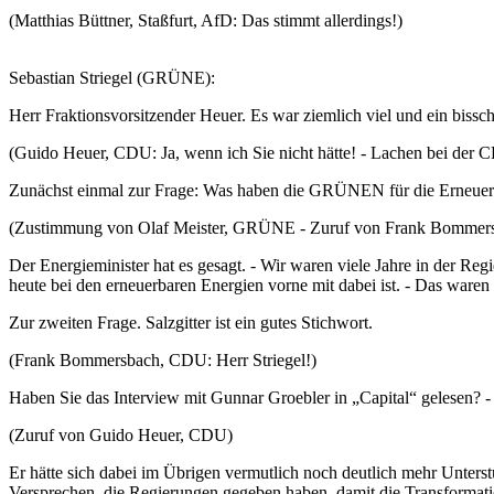
(Matthias Büttner, Staßfurt, AfD: Das stimmt allerdings!)
Sebastian Striegel (GRÜNE):
Herr Fraktionsvorsitzender Heuer. Es war ziemlich viel und ein biss
(Guido Heuer, CDU: Ja, wenn ich Sie nicht hätte! - Lachen bei der 
Zunächst einmal zur Frage: Was haben die GRÜNEN für die Erneuerba
(Zustimmung von Olaf Meister, GRÜNE - Zuruf von Frank Bomme
Der Energieminister hat es gesagt. - Wir waren viele Jahre in der Re
heute bei den erneuerbaren Energien vorne mit dabei ist. - Das waren
Zur zweiten Frage. Salzgitter ist ein gutes Stichwort.
(Frank Bommersbach, CDU: Herr Striegel!)
Haben Sie das Interview mit Gunnar Groebler in „Capital“ gelesen? - 
(Zuruf von Guido Heuer, CDU)
Er hätte sich dabei im Übrigen vermutlich noch deutlich mehr Unter
Versprechen, die Regierungen gegeben haben, damit die Transformati