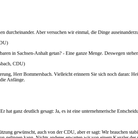
chen durcheinander. Aber versuchen wir einmal, die Dinge auseinanderz
CDU)
ren in Sachsen-Anhalt getan? - Eine ganze Menge. Deswegen stehen w
rsbach, CDU)
gierung, Herr Bommersbach. Vielleicht erinnern Sie sich noch daran: H
 die Anfänge.
Er hat ganz deutlich gesagt: Ja, es ist eine unternehmerische Entscheid
stützung gewünscht, auch von der CDU, aber er sagt: Wir brauchen st
on gelingen kann. Nichts anderes erwarten wir von einem Kanzler der 