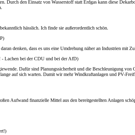
. Durch den Einsatz von Wasserstoff statt Erdgas kann diese Dekarboni
n.
kanntlich hässlich. Ich finde sie außerordentlich schön.
DP)
daran denken, dass es uns eine Umdrehung näher an Industrien mit Zu
 - Lachen bei der CDU und bei der AfD)
rgiewende. Dafür sind Planungssicherheit und die Beschleunigung vo
zu lange auf sich warten. Damit wir mehr Windkraftanlagen und PV-Fre
en Aufwand finanzielle Mittel aus den bereitgestellten Anlagen schö
rt!)