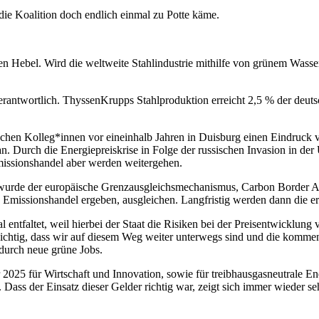
die Koalition doch endlich einmal zu Potte käme.
n Hebel. Wird die weltweite Stahlindustrie mithilfe von grünem Wassers
erantwortlich. ThyssenKrupps Stahlproduktion erreicht 2,5 % der deuts
hen Kolleg*innen vor eineinhalb Jahren in Duisburg einen Eindruck v
n. Durch die Energiepreiskrise in Folge der russischen Invasion in der 
missionshandel aber werden weitergehen.
 wurde der europäische Grenzausgleichsmechanismus, Carbon Border 
den Emissionshandel ergeben, ausgleichen. Langfristig werden dann die
 entfaltet, weil hierbei der Staat die Risiken bei der Preisentwicklun
ichtig, dass wir auf diesem Weg weiter unterwegs sind und die kommen
durch neue grüne Jobs.
 2025 für Wirtschaft und Innovation, sowie für treibhausgasneutrale 
Dass der Einsatz dieser Gelder richtig war, zeigt sich immer wieder se