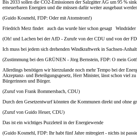
Bis 2033 sollen die CO2-Emissionen der Salzgitter AG um 95 % sinken
erneuerbaren Energien und die müssen dafür weiter ausgebaut werde
(Guido Kosmehl, FDP: Oder mit Atomstrom!)
Friedrich Merz findet auch das wurde hier schon gesagt Windräder be
(Oh! und Lachen bei der AfD - Zurufe von der CDU und von der F
Ich muss bei jedem sich drehenden Windkraftwerk in Sachsen-Anhalt 
(Zustimmung bei den GRÜNEN - Jörg Bernstein, FDP: O mein Gott!
Allerdings benötigen wir hierzulande noch mehr Tempo bei der Ene
Akzeptanz- und Beteiligungsgesetz, Herr Minister, lässt schon viel 
Bürgerinnen und Bürger.
(Zuruf von Frank Bommersbach, CDU)
Durch den Gesetzentwurf könnten die Kommunen direkt und ohne groß
(Zuruf von Guido Heuer, CDU)
Das ist ein wichtiges Puzzleteil in der Energiewende
(Guido Kosmehl, FDP: Ihr habt fünf Jahre mitregiert - nichts ist passie