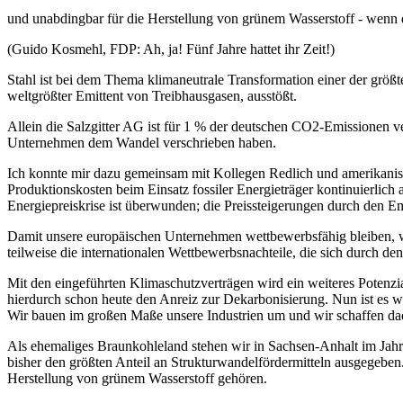
und unabdingbar für die Herstellung von grünem Wasserstoff - wenn 
(Guido Kosmehl, FDP: Ah, ja! Fünf Jahre hattet ihr Zeit!)
Stahl ist bei dem Thema klimaneutrale Transformation einer der größte
weltgrößter Emittent von Treibhausgasen, ausstößt.
Allein die Salzgitter AG ist für 1 % der deutschen CO2-Emissionen v
Unternehmen dem Wandel verschrieben haben.
Ich konnte mir dazu gemeinsam mit Kollegen Redlich und amerikanisc
Produktionskosten beim Einsatz fossiler Energieträger kontinuierlich a
Energiepreiskrise ist überwunden; die Preissteigerungen durch den E
Damit unsere europäischen Unternehmen wettbewerbsfähig bleiben,
teilweise die internationalen Wettbewerbsnachteile, die sich durch 
Mit den eingeführten Klimaschutzverträgen wird ein weiteres Potenzial
hierdurch schon heute den Anreiz zur Dekarbonisierung. Nun ist es w
Wir bauen im großen Maße unsere Industrien um und wir schaffen da
Als ehemaliges Braunkohleland stehen wir in Sachsen-Anhalt im Jahr
bisher den größten Anteil an Strukturwandelfördermitteln ausgegeben. 
Herstellung von grünem Wasserstoff gehören.