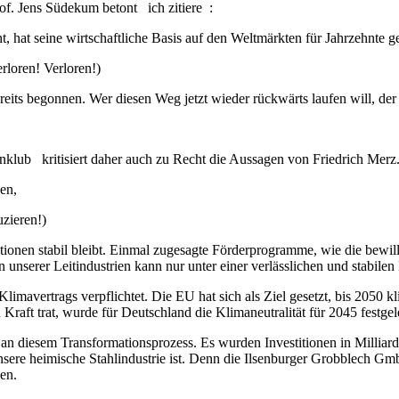
rof. Jens Südekum betont ich zitiere :
t, hat seine wirtschaftliche Basis auf den Weltmärkten für Jahrzehnte g
loren! Verloren!)
reits begonnen. Wer diesen Weg jetzt wieder rückwärts laufen will, der
anklub kritisiert daher auch zu Recht die Aussagen von Friedrich Merz
sen,
zieren!)
tionen stabil bleibt. Einmal zugesagte Förderprogramme, wie die bewil
nserer Leitindustrien kann nur unter einer verlässlichen und stabilen 
Klimavertrags verpflichtet. Die EU hat sich als Ziel gesetzt, bis 2050
 Kraft trat, wurde für Deutschland die Klimaneutralität für 2045 festgel
ik an diesem Transformationsprozess. Es wurden Investitionen in Millia
unsere heimische Stahlindustrie ist. Denn die Ilsenburger Grobblech Gm
nen.