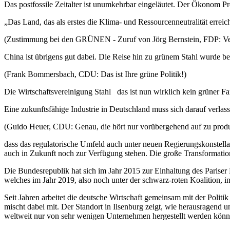
Das postfossile Zeitalter ist unumkehrbar eingeläutet. Der Ökonom P
„Das Land, das als erstes die Klima- und Ressourcenneutralität erreich
(Zustimmung bei den GRÜNEN - Zuruf von Jörg Bernstein, FDP: Ver
China ist übrigens gut dabei. Die Reise hin zu grünem Stahl wurde be
(Frank Bommersbach, CDU: Das ist Ihre grüne Politik!)
Die Wirtschaftsvereinigung Stahl das ist nun wirklich kein grüner F
Eine zukunftsfähige Industrie in Deutschland muss sich darauf verlas
(Guido Heuer, CDU: Genau, die hört nur vorübergehend auf zu produ
dass das regulatorische Umfeld auch unter neuen Regierungskonstella
auch in Zukunft noch zur Verfügung stehen. Die große Transformation u
Die Bundesrepublik hat sich im Jahr 2015 zur Einhaltung des Pariser 
welches im Jahr 2019, also noch unter der schwarz-roten Koalition, in
Seit Jahren arbeitet die deutsche Wirtschaft gemeinsam mit der Polit
mischt dabei mit. Der Standort in Ilsenburg zeigt, wie herausragend 
weltweit nur von sehr wenigen Unternehmen hergestellt werden kön