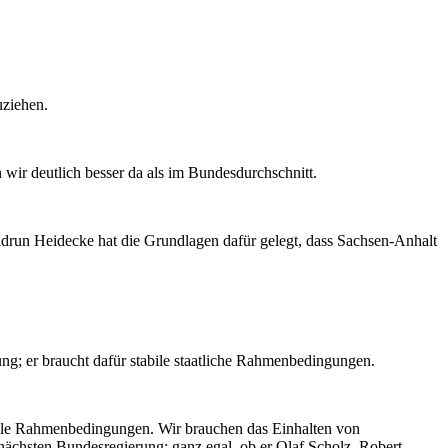
uziehen.
ir deutlich besser da als im Bundesdurchschnitt.
eidrun Heidecke hat die Grundlagen dafür gelegt, dass Sachsen-Anhalt
ung; er braucht dafür stabile staatliche Rahmenbedingungen.
abile Rahmenbedingungen. Wir brauchen das Einhalten von
nächsten Bundesregierung; ganz egal, ob er Olaf Scholz, Robert