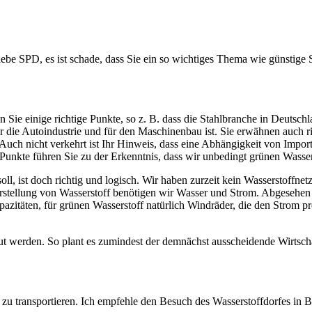
ebe SPD, es ist schade, dass Sie ein so wichtiges Thema wie günstige 
ie einige richtige Punkte, so z. B. dass die Stahlbranche in Deutschlan
ür die Autoindustrie und für den Maschinenbau ist. Sie erwähnen auch rich
Auch nicht verkehrt ist Ihr Hinweis, dass eine Abhängigkeit von Imports
n Punkte führen Sie zu der Erkenntnis, dass wir unbedingt grünen Wasse
, ist doch richtig und logisch. Wir haben zurzeit kein Wasserstoffnetz
Herstellung von Wasserstoff benötigen wir Wasser und Strom. Abgesehen
zitäten, für grünen Wasserstoff natürlich Windräder, die den Strom pr
ut werden. So plant es zumindest der demnächst ausscheidende Wirtsch
f zu transportieren. Ich empfehle den Besuch des Wasserstoffdorfes in Bi