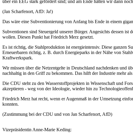
über ein EEG stark gefördert sind; und am Ende hätten wir dann noch
(Jan Scharfenort, AfD: Ja!)
Das wäre eine Subventionierung von Anfang bis Ende in einem giga
Subventionen sind Steuergeld unserer Bürger. Angesichts dessen ist doc
wollen. Diesen Punkt hat Friedrich Merz gesetzt.
Es ist richtig, die Stahlproduktion ist energieintensiv. Diese ganzen
Erneuerbaren richtig, z. B. durch Energieparks in der Nähe von Stahl
Kraftwerkspark.
Wir müssen über die Netzentgelte in Deutschland nachdenken und üb
nachhaltig in den Griff zu bekommen. Das hilft der Industrie mehr als 
Die CDU steht zu den Wasserstoffprojekten in Wissenschaft und Fors
akzeptieren - weg von der Ideologie, wieder hin zu Technologieoffen
Friedrich Merz hat recht, wenn er Augenmaß in der Umsetzung einford
konnten.
(Zustimmung bei der CDU und von Jan Scharfenort, AfD)
Vizepräsidentin Anne-Marie Keding: