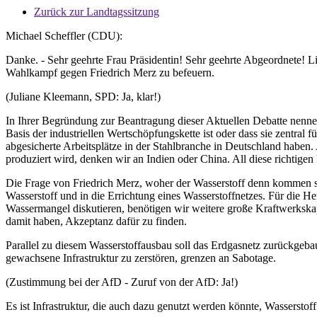
Zurück zur Landtagssitzung
Michael Scheffler (CDU):
Danke. - Sehr geehrte Frau Präsidentin! Sehr geehrte Abgeordnete! Li
Wahlkampf gegen Friedrich Merz zu befeuern.
(Juliane Kleemann, SPD: Ja, klar!)
In Ihrer Begründung zur Beantragung dieser Aktuellen Debatte nennen S
Basis der industriellen Wertschöpfungskette ist oder dass sie zentral f
abgesicherte Arbeitsplätze in der Stahlbranche in Deutschland haben. 
produziert wird, denken wir an Indien oder China. All diese richtige
Die Frage von Friedrich Merz, woher der Wasserstoff denn kommen soll
Wasserstoff und in die Errichtung eines Wasserstoffnetzes. Für die 
Wassermangel diskutieren, benötigen wir weitere große Kraftwerkskapa
damit haben, Akzeptanz dafür zu finden.
Parallel zu diesem Wasserstoffausbau soll das Erdgasnetz zurückgeba
gewachsene Infrastruktur zu zerstören, grenzen an Sabotage.
(Zustimmung bei der AfD - Zuruf von der AfD: Ja!)
Es ist Infrastruktur, die auch dazu genutzt werden könnte, Wasserstof