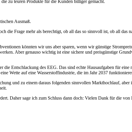
 die zu teuren Produkte für die Kunden billiger gemacht.
ntischen Ausmaß.
h die Frage mehr als berechtigt, ob all das so sinnvoll ist, ob all das n
 Subventionen könnten wir uns aber sparen, wenn wir günstige Strompreis
werken. Aber genauso wichtig ist eine sichere und preisgünstige Grundv
er die Entschlackung des EEG. Das sind echte Hausaufgaben für eine 
eine Wette auf eine Wasserstoffindustrie, die im Jahr 2037 funktioniere
chung und zu einem daraus folgenden sinnvollen Markthochlauf, aber i
heit.
ert. Daher sage ich zum Schluss dann doch: Vielen Dank für die von Ih