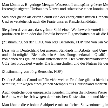
Man könnte z. B. geringe Mengen Wasserstoff und später größere Me
kostengünstigeren Umbau des Netzes und sukzessive einen kontinuier
Sich aber gleich als ersten Schritt eine der energieintensivsten Branc
Und so verstehe ich auch die Frage unseres Kanzlerkandidaten.
Sie gehen davon aus, dass grüner Stahl einen Wettbewerbsvorteil in 
produzieren kann oder das Produkt bessere Eigenschaften hat als di
(Zustimmung bei der CDU, von Jörg Bernstein, FDP, und von Jan Sc
Dass wir in Deutschland bei unseren Standards im Arbeits- und Umwelt
und nicht möglich. Bleibt also ein Alleinstellungsmerkmal in Qualität
von denen des grauen Stahls unterscheiden. Der Vertriebsmitarbeiter
CO2-frei produziert wurde. Die Eigenschaften und der Nutzen für de
(Zustimmung von Jörg Bernstein, FDP)
Da der Stahl als Grundstoff für viele weitere Produkte gilt, ist hier
bereit ist, nur wegen eines grünen Stempels aus Deutschland mehr zu
Auch deutsche oder europäische Kunden müssten die höheren Preise 
In Autos, welche sich wegen der deutschen Kostensituation und ideo
Man könnte diese hohen Stahlpreise mit staatlichen Subventionen güns