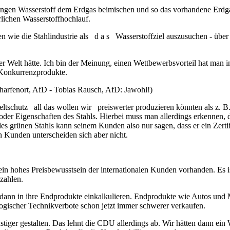
ngen Wasserstoff dem Erdgas beimischen und so das vorhandene Erdga
lichen Wasserstoffhochlauf.
hen wie die Stahlindustrie als d a s Wasserstoffziel auszusuchen - über d
der Welt hätte. Ich bin der Meinung, einen Wettbewerbsvorteil hat man
e Konkurrenzprodukte.
harfenort, AfD - Tobias Rausch, AfD: Jawohl!)
schutz all das wollen wir preiswerter produzieren könnten als z. B. I
 oder Eigenschaften des Stahls. Hierbei muss man allerdings erkennen, 
 des grünen Stahls kann seinem Kunden also nur sagen, dass er ein Zer
n Kunden unterscheiden sich aber nicht.
bei ein hohes Preisbewusstsein der internationalen Kunden vorhanden. Es
 zahlen.
dann in ihre Endprodukte einkalkulieren. Endprodukte wie Autos und
logischer Technikverbote schon jetzt immer schwerer verkaufen.
tiger gestalten. Das lehnt die CDU allerdings ab. Wir hätten dann ein 