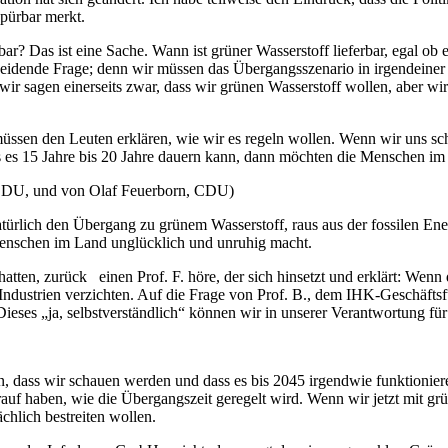
 spürbar merkt.
erbar? Das ist eine Sache. Wann ist grüner Wasserstoff lieferbar, ega
tscheidende Frage; denn wir müssen das Übergangsszenario in irgendeine
sagen einerseits zwar, dass wir grünen Wasserstoff wollen, aber wir e
ssen den Leuten erklären, wie wir es regeln wollen. Wenn wir uns schon
s es 15 Jahre bis 20 Jahre dauern kann, dann möchten die Menschen im 
DU, und von Olaf Feuerborn, CDU)
atürlich den Übergang zu grünem Wasserstoff, raus aus der fossilen Ene
ie Menschen im Land unglücklich und unruhig macht.
, zurück einen Prof. F. höre, der sich hinsetzt und erklärt: Wenn das
 Industrien verzichten. Auf die Frage von Prof. B., dem IHK-Geschäfts
h. Dieses „ja, selbstverständlich“ können wir in unserer Verantwortung fü
n, dass wir schauen werden und dass es bis 2045 irgendwie funktionie
auf haben, wie die Übergangszeit geregelt wird. Wenn wir jetzt mit gr
chlich bestreiten wollen.