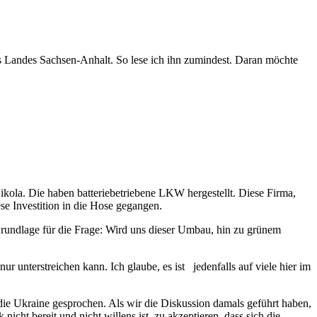
es Landes Sachsen-Anhalt. So lese ich ihn zumindest. Daran möchte
Nikola. Die haben batteriebetriebene LKW hergestellt. Diese Firma,
ese Investition in die Hose gegangen.
rundlage für die Frage: Wird uns dieser Umbau, hin zu grünem
unterstreichen kann. Ich glaube, es ist jedenfalls auf viele hier im
 die Ukraine gesprochen. Als wir die Diskussion damals geführt haben,
nicht bereit und nicht willens ist, zu akzeptieren, dass sich die