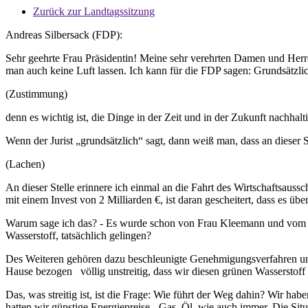
Zurück zur Landtagssitzung
Andreas Silbersack (FDP):
Sehr geehrte Frau Präsidentin! Meine sehr verehrten Damen und Herre
man auch keine Luft lassen. Ich kann für die FDP sagen: Grundsätzlich
(Zustimmung)
denn es wichtig ist, die Dinge in der Zeit und in der Zukunft nachhal
Wenn der Jurist „grundsätzlich“ sagt, dann weiß man, dass an dieser
(Lachen)
An dieser Stelle erinnere ich einmal an die Fahrt des Wirtschaftsauss
mit einem Invest von 2 Milliarden €, ist daran gescheitert, dass es ü
Warum sage ich das? - Es wurde schon von Frau Kleemann und vom Mi
Wasserstoff, tatsächlich gelingen?
Des Weiteren gehören dazu beschleunigte Genehmigungsverfahren und d
Hause bezogen völlig unstreitig, dass wir diesen grünen Wasserstoff
Das, was streitig ist, ist die Frage: Wie führt der Weg dahin? Wir h
hatten wir günstige Energiepreise - Gas, Öl, wie auch immer. Die Situat