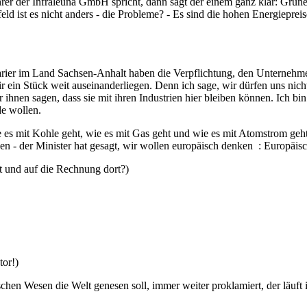
hrer der Infraleuna GmbH spricht, dann sagt der einem ganz klar: Grü
terfeld ist es nicht anders - die Probleme? - Es sind die hohen Energiepr
ier im Land Sachsen-Anhalt haben die Verpflichtung, den Unternehmen
ir ein Stück weit auseinanderliegen. Denn ich sage, wir dürfen uns nic
hnen sagen, dass sie mit ihren Industrien hier bleiben können. Ich bin
e wollen.
 es mit Kohle geht, wie es mit Gas geht und wie es mit Atomstrom geht.
n - der Minister hat gesagt, wir wollen europäisch denken : Europäisc
 und auf die Rechnung dort?)
or!)
chen Wesen die Welt genesen soll, immer weiter proklamiert, der läuft in