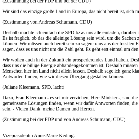
(Zustimmung bei der FDP und bei der CDU)
Wir sind das einzige große Land in Europa, das nicht bereit ist, sich 
(Zustimmung von Andreas Schumann, CDU)
Deshalb möchte ich einfach die SPD bzw. uns alle einladen, darüber
Es ist fraglich, ob das die alleinige Lösung sein wird, um die Sache
können. Wir müssen auch bereit sein zu sagen: raus aus der fossile
sagen, dass es uns nicht um die Zahl geht. Es geht erst einmal um den
Wir wollen auch in der Zukunft ein prosperierendes Land haben. Des
dass uns die billige Energie abhandengekommen ist. Deshalb müssen wi
Menschen hier im Land nicht allein lassen. Deshalb sage ich ganz klar
Antworten finden, wie wir diesen Übergang gestalten können.
(Juliane Kleemann, SPD, lacht)
Dazu, Frau Kleemann - es sei mir verziehen, Herr Minister -, sind d
gemeinsame Lösungen finden, wenn wir dafür Antworten finden, die w
sein. - Vielen Dank, meine Damen und Herren.
(Zustimmung bei der FDP und von Andreas Schumann, CDU)
Vizepräsidentin Anne-Marie Keding: