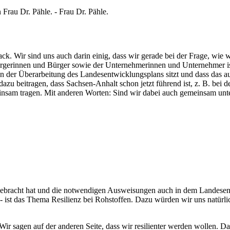
 Frau Dr. Pähle. - Frau Dr. Pähle.
sack. Wir sind uns auch darin einig, dass wir gerade bei der Frage, wi
 Bürgerinnen und Bürger sowie der Unternehmerinnen und Unternehmer i
an der Überarbeitung des Landesentwicklungsplans sitzt und dass das 
zu beitragen, dass Sachsen-Anhalt schon jetzt führend ist, z. B. bei
insam tragen. Mit anderen Worten: Sind wir dabei auch gemeinsam unte
g gebracht hat und die notwendigen Ausweisungen auch in dem Landesen
e - ist das Thema Resilienz bei Rohstoffen. Dazu würden wir uns natür
r sagen auf der anderen Seite, dass wir resilienter werden wollen. D