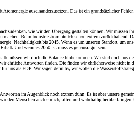
mit Atomenergie auseinanderzusetzen. Das ist ein grundsätzlicher Fehler.
 nachzudenken, wie wir den Übergang gestalten können. Wir müssen ihn
n zu machen. Beim Industriestrom bin ich schon extrem zurückhaltend. 
n Energie, Nachhaltigkeit bis 2045. Wenn es um unseren Standort, um 
 Erhalt. Und wenn es 2050 ist, muss es genauso gut sein.
halb müssen wir doch die Balance hinbekommen. Wir sind doch aus dem 
r ehrliche Antworten finden. Die finden wir ehrlicherweise nicht in de
 für uns als FDP: Wir sagen definitiv, wir wollen die Wasserstoffstrate
ie Antworten im Augenblick noch extrem dünn. Es ist aber unsere geme
ir den Menschen auch ehrlich, offen und wahrhaftig herüberbringen k