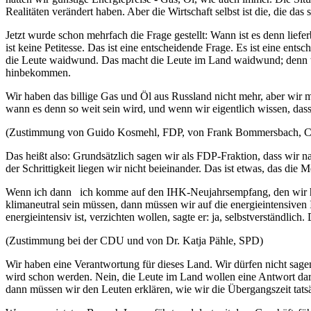
Realitäten verändert haben. Aber die Wirtschaft selbst ist die, die das
Jetzt wurde schon mehrfach die Frage gestellt: Wann ist es denn lief
ist keine Petitesse. Das ist eine entscheidende Frage. Es ist eine en
die Leute waidwund. Das macht die Leute im Land waidwund; denn wir 
hinbekommen.
Wir haben das billige Gas und Öl aus Russland nicht mehr, aber wir mü
wann es denn so weit sein wird, und wenn wir eigentlich wissen, das
(Zustimmung von Guido Kosmehl, FDP, von Frank Bommersbach, C
Das heißt also: Grundsätzlich sagen wir als FDP-Fraktion, dass wir n
der Schrittigkeit liegen wir nicht beieinander. Das ist etwas, das d
Wenn ich dann ich komme auf den IHK-Neujahrsempfang, den wir hatten
klimaneutral sein müssen, dann müssen wir auf die energieintensiven
energieintensiv ist, verzichten wollen, sagte er: ja, selbstverständlic
(Zustimmung bei der CDU und von Dr. Katja Pähle, SPD)
Wir haben eine Verantwortung für dieses Land. Wir dürfen nicht sage
wird schon werden. Nein, die Leute im Land wollen eine Antwort dar
dann müssen wir den Leuten erklären, wie wir die Übergangszeit tatsä