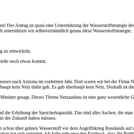
n! Der Antrag ist quasi eine Unterstützung der Wasserstoffstrategie d
 unterstützen wir selbstverständlich genau diese Wasserstoffstrategie;
tig zu entwickeln.
 Stelle noch etwas kommt.
chusses nach Arizona im vorletzten Jahr. Dort waren wir bei der Firma 
berhaupt kein Netz dafür gab. Es gab überhaupt kein Netz. Deshalb ist di
nister gesagt. Dieses Thema Netzausbau ist eine ganz wesentliche G
ie Erhöhung der Speicherkapazität. Das sind alles Sachen, die man nur 
 in der Zukunft haben müssen.
aben schon über grünen Wasserstoff vor dem Angriffskrieg Russlands auf
ion hat sich geändert. Ich habe teilweise den Eindruck, dass die Politik 