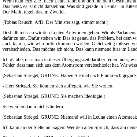
Wenn man jetzt z. B. nach Leuna fährt und dort mit dem Geschäftsfü
Das heißt, es ist nicht darstellbar. Was sind gerade in Leuna - in Bit
Der Markt regelt das im Zweifel.
(Tobias Rausch, AfD: Der Minister sagt, stimmt nicht!)
Deshalb müssen wir den Leuten Antworten geben. Wir als Parlamentar
dafür zu tun. Dafür stehen wir. Das ist genau das Problem, bei dem w
auch klären, wie wir dorthin kommen wollen. Gleichzeitig müssen wir i
verabschieden. Das möchte ich nicht. Das kann niemand hier im Land
Ich glaube, dass man in dieser Übergangszeit darüber reden muss, wie
Fehler, dass man sich aus dem Atomstrom verabschiedet hat. Wir wisse
(Sebastian Striegel, GRÜNE: Haben Sie mal nach Frankreich geguckt
- Herr Striegel, Sie können sich aufregen, wie Sie wollen,
(Sebastian Striegel, GRÜNE: Sie machen Ideologie!)
Sie werden daran nichts ändern.
(Sebastian Striegel, GRÜNE: Niemand will in Leuna einen Atomreakt
Ich kann an der Stelle nur sagen: Wer den alten Spruch, dass am deuts