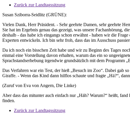
Zurück zur Landtagssitzung
Susan Sziborra-Seidlitz (GRÜNE):
Vielen Dank, Herr Präsident. - Sehr geehrte Damen, sehr geehrte Herr
Sie hat im Ergebnis genau das gezeigt, was unsere Fachanhörung, die 
deshalb - das habe ich eingangs schon erwähnt - haben wir die Frag
Experten entwickeln. Ich bin sehr froh, dass das im Ausschuss passier
Da ich noch ein bisschen Zeit habe und wir zu Beginn des Tages noch
einmal eine Vorstellung davon erhalten, warum das ein so ungeeigne
Sprachstandserhebung irgendwie grundsätzlich mit dem Programm „Bil
Das Verfahren war ein Test, der hieß „Besuch im Zoo“. Dabei gab s
Giraffe. - Wenn das Kind dann hilflos schaute und fragte „Hä?“, dan
(Zuruf von Eva von Angern, Die Linke)
Aber dass das mitunter auch einfach nur „Häh? Warum?“ heißt, fand k
finden.
Zurück zur Landtagssitzung