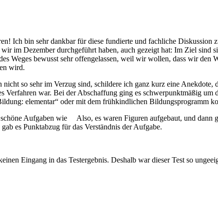
en! Ich bin sehr dankbar für diese fundierte und fachliche Diskussion 
wir im Dezember durchgeführt haben, auch gezeigt hat: Im Ziel sind sic
e des Weges bewusst sehr offengelassen, weil wir wollen, dass wir d
en wird.
 nicht so sehr im Verzug sind, schildere ich ganz kurz eine Anekdote,
tes Verfahren war. Bei der Abschaffung ging es schwerpunktmäßig um da
dung: elementar“ oder mit dem frühkindlichen Bildungsprogramm kolli
o schöne Aufgaben wie Also, es waren Figuren aufgebaut, und dann g
n gab es Punktabzug für das Verständnis der Aufgabe.
einen Eingang in das Testergebnis. Deshalb war dieser Test so ungeeig