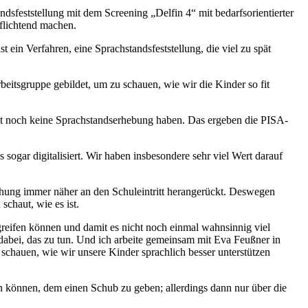
dsfeststellung mit dem Screening „Delfin 4“ mit bedarfsorientierter
pflichtend machen.
t ein Verfahren, eine Sprachstandsfeststellung, die viel zu spät
itsgruppe gebildet, um zu schauen, wie wir die Kinder so fit
halt noch keine Sprachstandserhebung haben. Das ergeben die PISA-
sogar digitalisiert. Wir haben insbesondere sehr viel Wert darauf
uchung immer näher an den Schuleintritt herangerückt. Deswegen
schaut, wie es ist.
eifen können und damit es nicht noch einmal wahnsinnig viel
 dabei, das zu tun. Und ich arbeite gemeinsam mit Eva Feußner in
u schauen, wie wir unsere Kinder sprachlich besser unterstützen
können, dem einen Schub zu geben; allerdings dann nur über die