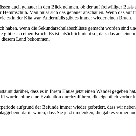
sen auch genauer in den Blick nehmen, ob der auf freiwilliger Basis s
ter Hemmschuh. Man muss sich das genauer anschauen. Wenn das auf fr
ie es in der Kita war. Andernfalls gibt es immer wieder einen Bruch.
 auch haben, wenn die Sekundarschulabschlüsse gemacht worden sind und
ibt es so einen Bruch. Es ist tatsächlich nicht so, dass das aus einem
 in diesem Land bekommen.
rstaunt darüber, dass es in Ihrem Hause jetzt einen Wandel gegeben hat
ft wurde, ohne eine Evaluation durchzuführen, die eigentlich vorher i
turperiode aufgrund der Befunde immer wieder gefordert, dass wir neb
chlaggebend dafür waren, dass Sie jetzt umdenken, die gab es vorher a