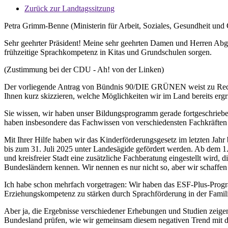
Zurück zur Landtagssitzung
Petra Grimm-Benne (Ministerin für Arbeit, Soziales, Gesundheit und 
Sehr geehrter Präsident! Meine sehr geehrten Damen und Herren Abg
frühzeitige Sprachkompetenz in Kitas und Grundschulen sorgen.
(Zustimmung bei der CDU - Ah! von der Linken)
Der vorliegende Antrag von Bündnis 90/DIE GRÜNEN weist zu Recht 
Ihnen kurz skizzieren, welche Möglichkeiten wir im Land bereits ergr
Sie wissen, wir haben unser Bildungsprogramm gerade fortgeschrieben. 
haben insbesondere das Fachwissen von verschiedensten Fachkräften 
Mit Ihrer Hilfe haben wir das Kinderförderungsgesetz im letzten Jah
bis zum 31. Juli 2025 unter Landesägide gefördert werden. Ab dem 1.
und kreisfreier Stadt eine zusätzliche Fachberatung eingestellt wird
Bundesländern kennen. Wir nennen es nur nicht so, aber wir schaffen
Ich habe schon mehrfach vorgetragen: Wir haben das ESF-Plus-Progra
Erziehungskompetenz zu stärken durch Sprachförderung in der Famili
Aber ja, die Ergebnisse verschiedener Erhebungen und Studien zeig
Bundesland prüfen, wie wir gemeinsam diesem negativen Trend mit 