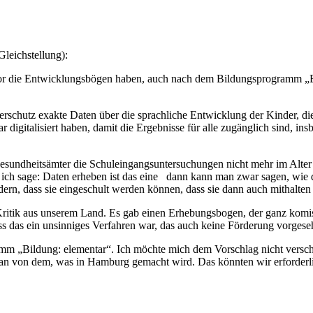
Gleichstellung):
vor die Entwicklungsbögen haben, auch nach dem Bildungsprogramm „Bildu
erschutz exakte Daten über die sprachliche Entwicklung der Kinder, 
ar digitalisiert haben, damit die Ergebnisse für alle zugänglich sind, 
esundheitsämter die Schuleingangsuntersuchungen nicht mehr im Alter 
h sage: Daten erheben ist das eine dann kann man zwar sagen, wie der 
ördern, dass sie eingeschult werden können, dass sie dann auch mithalte
ritik aus unserem Land. Es gab einen Erhebungsbogen, der ganz komisc
ass das ein unsinniges Verfahren war, das auch keine Förderung vorgese
amm „Bildung: elementar“. Ich möchte mich dem Vorschlag nicht versc
tan von dem, was in Hamburg gemacht wird. Das könnten wir erforderli