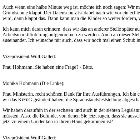
Auch wenn eine halbe Minute weg ist, möchte ich noch sagen: Wir müs
Grundschule klappt. Der Datenschutz ist dabei nach wie vor ein ech
wird, dann klappt das. Dann kann man die Kinder so weiter fördern, w
Ich kann mich daran erinnern, dass wir das an anderer Stelle später
Arbeitsmarktförderung aufgenommen zu werden. Auch an dieser Stelle g
auseinander. Ich wünsche mir auch, dass wir noch mal einen Schub
Vizepräsident Wulf Gallert:
Frau Hohmann, Sie haben eine Frage? - Bitte.
Monika Hohmann (Die Linke):
Frau Ministerin, recht schönen Dank für Ihre Ausführungen. Ich bin e
wir das KiFöG geändert haben, die Sprachstandsfeststellung abgeschaf
Wir haben daraufhin in der sechsten und auch in der siebten Legisla
müssten. Also, die Befunde, von denen Sie jetzt sagen, dass sie auss
jetzt zu einem Umdenken in Ihrem Haus gekommen ist?
Vizepräsident Wulf Gallert: