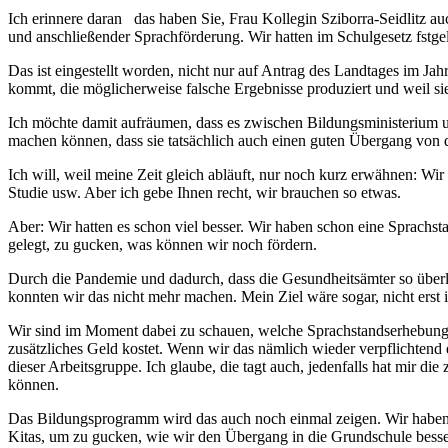
Ich erinnere daran das haben Sie, Frau Kollegin Sziborra-Seidlitz au
und anschließender Sprachförderung. Wir hatten im Schulgesetz fstgele
Das ist eingestellt worden, nicht nur auf Antrag des Landtages im Jahr
kommt, die möglicherweise falsche Ergebnisse produziert und weil 
Ich möchte damit aufräumen, dass es zwischen Bildungsministerium u
machen können, dass sie tatsächlich auch einen guten Übergang von 
Ich will, weil meine Zeit gleich abläuft, nur noch kurz erwähnen: W
Studie usw. Aber ich gebe Ihnen recht, wir brauchen so etwas.
Aber: Wir hatten es schon viel besser. Wir haben schon eine Sprachsta
gelegt, zu gucken, was können wir noch fördern.
Durch die Pandemie und dadurch, dass die Gesundheitsämter so überla
konnten wir das nicht mehr machen. Mein Ziel wäre sogar, nicht erst i
Wir sind im Moment dabei zu schauen, welche Sprachstandserhebung 
zusätzliches Geld kostet. Wenn wir das nämlich wieder verpflichtend 
dieser Arbeitsgruppe. Ich glaube, die tagt auch, jedenfalls hat mir di
können.
Das Bildungsprogramm wird das auch noch einmal zeigen. Wir haben 
Kitas, um zu gucken, wie wir den Übergang in die Grundschule bess