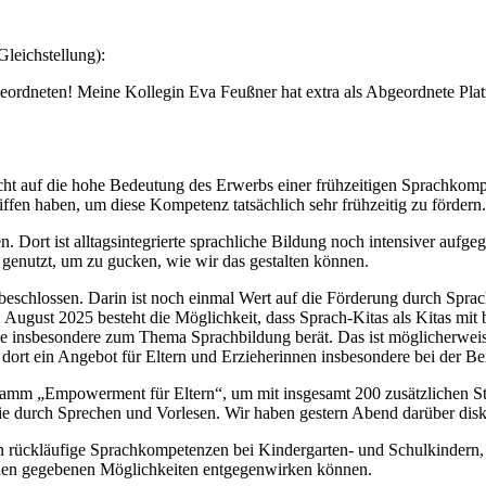
Gleichstellung):
eordneten! Meine Kollegin Eva Feußner hat extra als Abgeordnete Pla
auf die hohe Bedeutung des Erwerbs einer frühzeitigen Sprachkompet
iffen haben, um diese Kompetenz tatsächlich sehr frühzeitig zu fördern
Dort ist alltagsintegrierte sprachliche Bildung noch intensiver aufgeg
genutzt, um zu gucken, wie wir das gestalten können.
r beschlossen. Darin ist noch einmal Wert auf die Förderung durch Spr
 August 2025 besteht die Möglichkeit, dass Sprach-Kitas als Kitas mi
, die insbesondere zum Thema Sprachbildung berät. Das ist möglicherwe
 dort ein Angebot für Eltern und Erzieherinnen insbesondere bei der B
mm „Empowerment für Eltern“, um mit insgesamt 200 zusätzlichen Stell
e durch Sprechen und Vorlesen. Wir haben gestern Abend darüber disku
en rückläufige Sprachkompetenzen bei Kindergarten- und Schulkindern
den gegebenen Möglichkeiten entgegenwirken können.