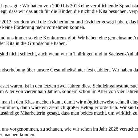
ch gesagt : Wir hatten von 2009 bis 2013 eine verpflichtende Sprachstan
gt, dass wir das auch für die Kinder, die nicht die Kita besuchen, ver
 2013, sondern weil die Erzieherinnen und Erzieher gesagt haben, das is
sie keine Förderung mehr vornehmen können.
nd uns immer so eine Konkurrenz gibt. Wir haben eine gemeinsame Arbe
der Kita in die Grundschule haben.
ir sind nicht schlecht, auch wenn wir in Thüringen und in Sachsen-An
ndserhebung über unsere Gesundheitsämter fest etabliert. Wir haben das 
stet waren, ist in den letzten zwei Jahren diese Schuleingangsunters
m Alter von viereinhalb Jahren, sondern schon im Alter von vier Jahren 
man in den Kitas machen kann, damit wir möglicherweise schnell eingr
einführen, dann wäre ein ziemlich großer Betrag erforderlich. Wir sind
e zuständige Mitarbeiterin gesagt, dass man beides macht, um wirklich z
uns vorgenommen, zu schauen, wie wir schon im Jahr 2026 versuchen 
er machen können.