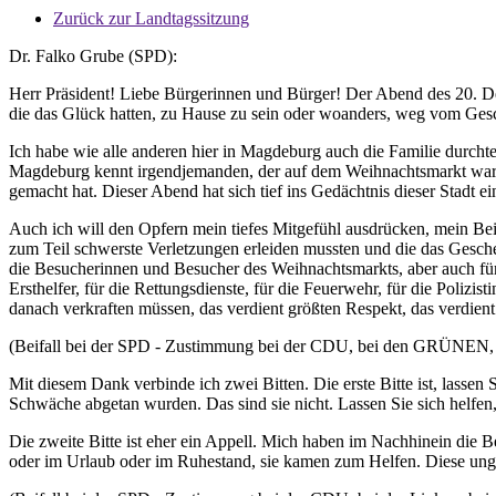
Zurück zur Landtagssitzung
Dr. Falko Grube (SPD):
Herr Präsident! Liebe Bürgerinnen und Bürger! Der Abend des 20. Deze
die das Glück hatten, zu Hause zu sein oder woanders, weg vom Ge
Ich habe wie alle anderen hier in Magdeburg auch die Familie durchte
Magdeburg kennt irgendjemanden, der auf dem Weihnachtsmarkt war, d
gemacht hat. Dieser Abend hat sich tief ins Gedächtnis dieser Stadt e
Auch ich will den Opfern mein tiefes Mitgefühl ausdrücken, mein Beil
zum Teil schwerste Verletzungen erleiden mussten und die das Gescheh
die Besucherinnen und Besucher des Weihnachtsmarkts, aber auch für di
Ersthelfer, für die Rettungsdienste, für die Feuerwehr, für die Poliz
danach verkraften müssen, das verdient größten Respekt, das verdie
(Beifall bei der SPD - Zustimmung bei der CDU, bei den GRÜNEN, 
Mit diesem Dank verbinde ich zwei Bitten. Die erste Bitte ist, lassen 
Schwäche abgetan wurden. Das sind sie nicht. Lassen Sie sich helf
Die zweite Bitte ist eher ein Appell. Mich haben im Nachhinein die
oder im Urlaub oder im Ruhestand, sie kamen zum Helfen. Diese unglaub