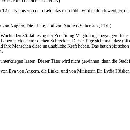
bei der FDP und bei den GRÜNEN)
r Täter. Nichts von dem Leid, das man fühlt, wird dadurch weniger, d
von Angern, Die Linke, und von Andreas Silbersack, FDP)
n Woche den 80. Jahrestag der Zerstörung Magdeburgs begangen. Jed
 haben nach einem solchen Schrecken. Dieser Tage sieht man das: mit de
nd ihre Menschen diese unglaubliche Kraft haben. Das hatten sie schon
24.
 unterkriegen lassen. Dieser Täter wird nicht gewinnen; denn die Stadt 
on Eva von Angern, die Linke, und von Ministerin Dr. Lydia Hüsken