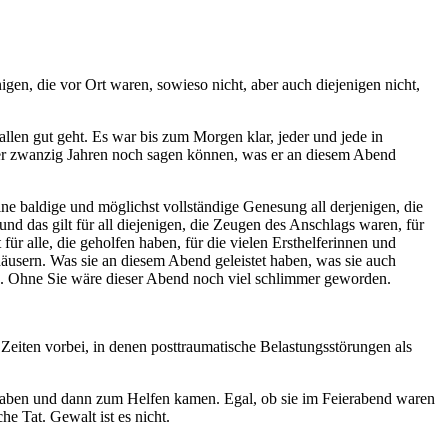
gen, die vor Ort waren, sowieso nicht, aber auch diejenigen nicht,
llen gut geht. Es war bis zum Morgen klar, jeder und jede in
der zwanzig Jahren noch sagen können, was er an diesem Abend
ne baldige und möglichst vollständige Genesung all derjenigen, die
nd das gilt für all diejenigen, die Zeugen des Anschlags waren, für
ür alle, die geholfen haben, für die vielen Ersthelferinnen und
nhäusern. Was sie an diesem Abend geleistet haben, was sie auch
en. Ohne Sie wäre dieser Abend noch viel schlimmer geworden.
e Zeiten vorbei, in denen posttraumatische Belastungsstörungen als
 haben und dann zum Helfen kamen. Egal, ob sie im Feierabend waren
he Tat. Gewalt ist es nicht.