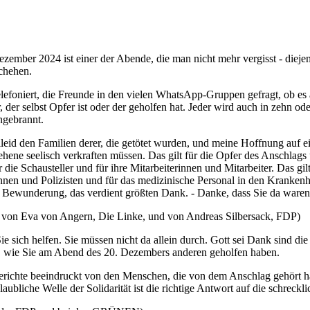
mber 2024 ist einer der Abende, die man nicht mehr vergisst - diejeni
schehen.
lefoniert, die Freunde in den vielen WhatsApp-Gruppen gefragt, ob es a
er selbst Opfer ist oder der geholfen hat. Jeder wird auch in zehn o
ingebrannt.
eid den Familien derer, die getötet wurden, und meine Hoffnung auf ei
ene seelisch verkraften müssen. Das gilt für die Opfer des Anschlags u
e Schausteller und für ihre Mitarbeiterinnen und Mitarbeiter. Das gilt f
istinnen und Polizisten und für das medizinische Personal in den Kranke
nt Bewunderung, das verdient größten Dank. - Danke, dass Sie da war
von Eva von Angern, Die Linke, und von Andreas Silbersack, FDP)
Sie sich helfen. Sie müssen nicht da allein durch. Gott sei Dank sind di
en, wie Sie am Abend des 20. Dezembers anderen geholfen haben.
 Berichte beeindruckt von den Menschen, die von dem Anschlag gehört
liche Welle der Solidarität ist die richtige Antwort auf die schrecklic