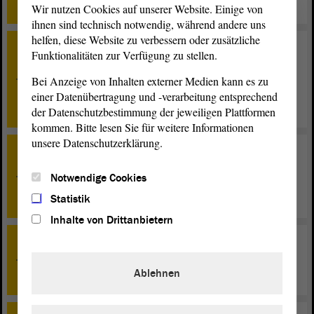
Erhöhungen - Beratung
Wir nutzen Cookies auf unserer Website. Einige von
ihnen sind technisch notwendig, während andere uns
helfen, diese Website zu verbessern oder zusätzliche
TOP 11
Funktionalitäten zur Verfügung zu stellen.
Entwurf eines Gesetzes über die Beauftragte des
Landes Sachsen-Anhalt für Polizeiangelegenheiten
Bei Anzeige von Inhalten externer Medien kann es zu
(Polizeibeauftragtegesetz Sachsen-Anhalt - PolBG LSA) -
einer Datenübertragung und -verarbeitung entsprechend
Zweite Beratung
der Datenschutzbestimmung der jeweiligen Plattformen
kommen. Bitte lesen Sie für weitere Informationen
unsere Datenschutzerklärung.
TOP 12
Entwurf eines Gesetzes zur Verbesserung des
Notwendige Cookies
Wassermanagements im Land Sachsen-Anhalt - Erste
Beratung
Statistik
Inhalte von Drittanbietern
TOP 23
ME/CFS in den Fokus rücken: Ärztinnen und Ärzte
Ablehnen
sensibilisieren und Betroffene unterstützen - Beratung