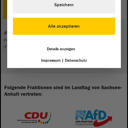
TOP 0
Speichern
Schlussbemerkung
Alle akzeptieren
8WP_to036sp.pdf (PDF, 504 KByte)
8WP_zp036sp_20241212.pdf (PDF, 455 KByte)
079stzg.pdf
(PDF, 2,45 MByte)
Details anzeigen
Impressum
|
Datenschutz
Folgende Fraktionen sind im Landtag von Sachsen-
Anhalt vertreten: