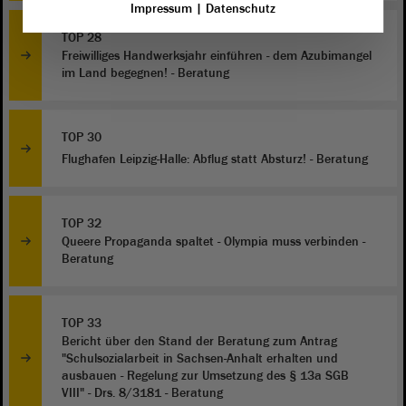
Impressum
|
Datenschutz
TOP 28
Freiwilliges Handwerksjahr einführen - dem Azubimangel
im Land begegnen! - Beratung
TOP 30
Flughafen Leipzig-Halle: Abflug statt Absturz! - Beratung
TOP 32
Queere Propaganda spaltet - Olympia muss verbinden -
Beratung
TOP 33
Bericht über den Stand der Beratung zum Antrag
"Schulsozialarbeit in Sachsen-Anhalt erhalten und
ausbauen - Regelung zur Umsetzung des § 13a SGB
VIII" - Drs. 8/3181 - Beratung