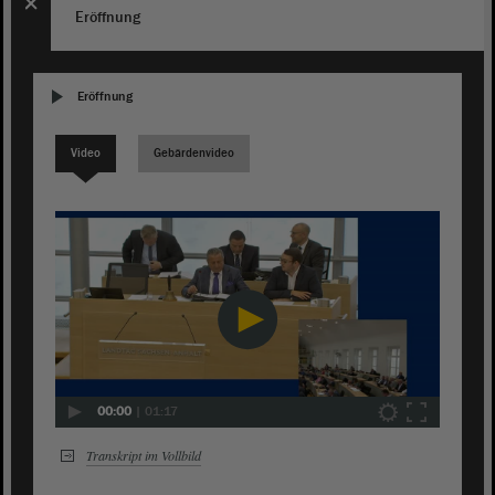
Eröffnung
Eröffnung
Video
Gebärdenvideo
00:00
|
01:17
Transkript im Vollbild