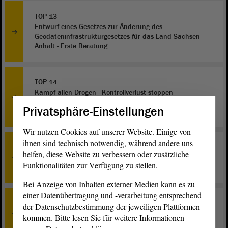
TOP 13
Entwurf eines Gesetzes zur Änderung des
Geodateninfrastrukturgesetzes für das Land Sachsen-
Anhalt - Erste Beratung
TOP 14
Kampf allen Drogen - Kontrollverlust stoppen -
Legalisierung von Cannabis verhindern - Zweite
Privatsphäre-Einstellungen
Beratung
Wir nutzen Cookies auf unserer Website. Einige von
ihnen sind technisch notwendig, während andere uns
TOP 15
helfen, diese Website zu verbessern oder zusätzliche
Theater- und Orchesterlandschaft sichern - Zweite
Funktionalitäten zur Verfügung zu stellen.
Beratung
Bei Anzeige von Inhalten externer Medien kann es zu
einer Datenübertragung und -verarbeitung entsprechend
TOP 16
der Datenschutzbestimmung der jeweiligen Plattformen
Leistung muss sich wirklich lohnen - Arbeit der
kommen. Bitte lesen Sie für weitere Informationen
Studierenden gerecht entlohnen - Zweite Beratung