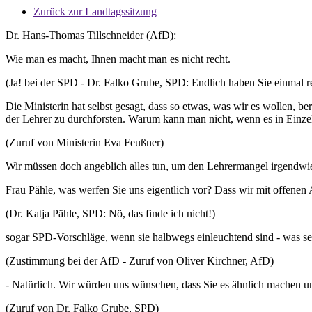
Zurück zur Landtagssitzung
Dr. Hans-Thomas Tillschneider (AfD):
Wie man es macht, Ihnen macht man es nicht recht.
(Ja! bei der SPD - Dr. Falko Grube, SPD: Endlich haben Sie einmal r
Die Ministerin hat selbst gesagt, dass so etwas, was wir es wollen, be
der Lehrer zu durchforsten. Warum kann man nicht, wenn es in Einzel
(Zuruf von Ministerin Eva Feußner)
Wir müssen doch angeblich alles tun, um den Lehrermangel irgendw
Frau Pähle, was werfen Sie uns eigentlich vor? Dass wir mit offen
(Dr. Katja Pähle, SPD: Nö, das finde ich nicht!)
sogar SPD-Vorschläge, wenn sie halbwegs einleuchtend sind - was 
(Zustimmung bei der AfD - Zuruf von Oliver Kirchner, AfD)
- Natürlich. Wir würden uns wünschen, dass Sie es ähnlich machen
(Zuruf von Dr. Falko Grube, SPD)