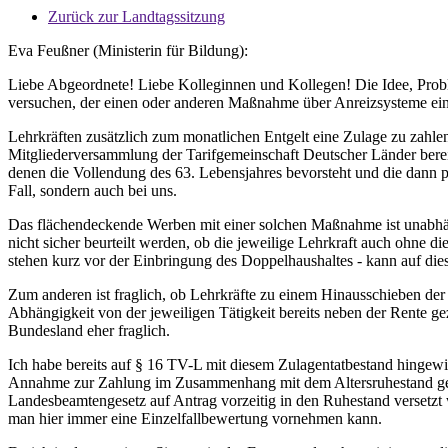
Zurück zur Landtagssitzung
Eva Feußner (Ministerin für Bildung):
Liebe Abgeordnete! Liebe Kolleginnen und Kollegen! Die Idee, Proble
versuchen, der einen oder anderen Maßnahme über Anreizsysteme ein 
Lehrkräften zusätzlich zum monatlichen Entgelt eine Zulage zu zahlen
Mitgliederversammlung der Tarifgemeinschaft Deutscher Länder bereit
denen die Vollendung des 63. Lebensjahres bevorsteht und die dann po
Fall, sondern auch bei uns.
Das flächendeckende Werben mit einer solchen Maßnahme ist unabhä
nicht sicher beurteilt werden, ob die jeweilige Lehrkraft auch ohne 
stehen kurz vor der Einbringung des Doppelhaushaltes - kann auf diese
Zum anderen ist fraglich, ob Lehrkräfte zu einem Hinausschieben der
Abhängigkeit von der jeweiligen Tätigkeit bereits neben der Rente g
Bundesland eher fraglich.
Ich habe bereits auf § 16 TV-L mit diesem Zulagentatbestand hingewi
Annahme zur Zahlung im Zusammenhang mit dem Altersruhestand get
Landesbeamtengesetz auf Antrag vorzeitig in den Ruhestand versetzt w
man hier immer eine Einzelfallbewertung vornehmen kann.