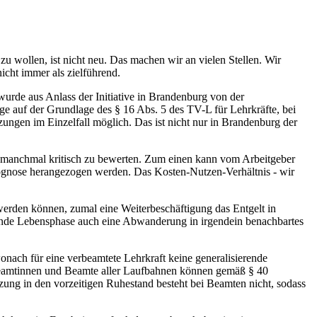
 wollen, ist nicht neu. Das machen wir an vielen Stellen. Wir
cht immer als zielführend.
wurde aus Anlass der Initiative in Brandenburg von der
e auf der Grundlage des § 16 Abs. 5 des TV-L für Lehrkräfte, bei
zungen im Einzelfall möglich. Das ist nicht nur in Brandenburg der
 manchmal kritisch zu bewerten. Zum einen kann vom Arbeitgeber
 Prognose herangezogen werden. Das Kosten-Nutzen-Verhältnis - wir
werden können, zumal eine Weiterbeschäftigung das Entgelt in
tehende Lebensphase auch eine Abwanderung in irgendein benachbartes
onach für eine verbeamtete Lehrkraft keine generalisierende
Beamtinnen und Beamte aller Laufbahnen können gemäß § 40
zung in den vorzeitigen Ruhestand besteht bei Beamten nicht, sodass