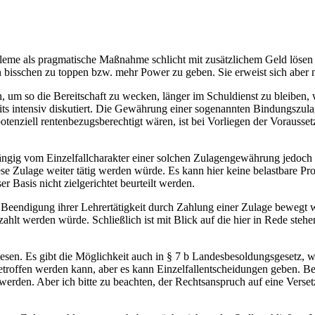
me als pragmatische Maßnahme schlicht mit zusätzlichem Geld lösen zu
bisschen zu toppen bzw. mehr Power zu geben. Sie erweist sich aber ni
, um so die Bereitschaft zu wecken, länger im Schuldienst zu bleiben, 
s intensiv diskutiert. Die Gewährung einer sogenannten Bindungszulag
tenziell rentenbezugsberechtigt wären, ist bei Vorliegen der Vorausset
ngig vom Einzelfallcharakter einer solchen Zulagengewährung jedoch
diese Zulage weiter tätig werden würde. Es kann hier keine belastbare
r Basis nicht zielgerichtet beurteilt werden.
 Beendigung ihrer Lehrertätigkeit durch Zahlung einer Zulage bewegt 
ezahlt werden würde. Schließlich ist mit Blick auf die hier in Rede s
esen. Es gibt die Möglichkeit auch in § 7 b Landesbesoldungsgesetz, w
roffen werden kann, aber es kann Einzelfallentscheidungen geben. 
erden. Aber ich bitte zu beachten, der Rechtsanspruch auf eine Verset