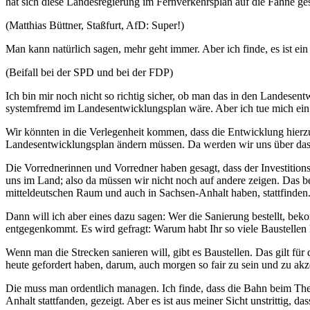
hat sich diese Landesregierung im Fernverkehrsplan auf die Fahne ge
(Matthias Büttner, Staßfurt, AfD: Super!)
Man kann natürlich sagen, mehr geht immer. Aber ich finde, es ist ein
(Beifall bei der SPD und bei der FDP)
Ich bin mir noch nicht so richtig sicher, ob man das in den Landesen
systemfremd im Landesentwicklungsplan wäre. Aber ich tue mich ein 
Wir könnten in die Verlegenheit kommen, dass die Entwicklung hierzula
Landesentwicklungsplan ändern müssen. Da werden wir uns über das I
Die Vorrednerinnen und Vorredner haben gesagt, dass der Investitionss
uns im Land; also da müssen wir nicht noch auf andere zeigen. Das bet
mitteldeutschen Raum und auch in Sachsen-Anhalt haben, stattfinden
Dann will ich aber eines dazu sagen: Wer die Sanierung bestellt, bek
entgegenkommt. Es wird gefragt: Warum habt Ihr so viele Baustellen hi
Wenn man die Strecken sanieren will, gibt es Baustellen. Das gilt für
heute gefordert haben, darum, auch morgen so fair zu sein und zu ak
Die muss man ordentlich managen. Ich finde, dass die Bahn beim Th
Anhalt stattfanden, gezeigt. Aber es ist aus meiner Sicht unstrittig, dass