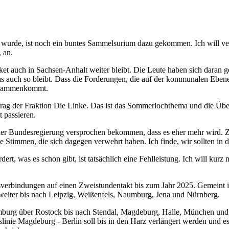
urde, ist noch ein buntes Sammelsurium dazu gekommen. Ich will vers
 an.
cket auch in Sachsen-Anhalt weiter bleibt. Die Leute haben sich daran g
s auch so bleibt. Dass die Forderungen, die auf der kommunalen Ebene 
 zusammenkommt.
rag der Fraktion Die Linke. Das ist das Sommerlochthema und die Über
 passieren.
 der Bundesregierung versprochen bekommen, dass es eher mehr wird
le Stimmen, die sich dagegen verwehrt haben. Ich finde, wir sollten in 
t, was es schon gibt, ist tatsächlich eine Fehlleistung. Ich will kurz 
hrsverbindungen auf einen Zweistundentakt bis zum Jahr 2025. Gemeint
eiter bis nach Leipzig, Weißenfels, Naumburg, Jena und Nürnberg.
burg über Rostock bis nach Stendal, Magdeburg, Halle, München und F
inie Magdeburg - Berlin soll bis in den Harz verlängert werden und e