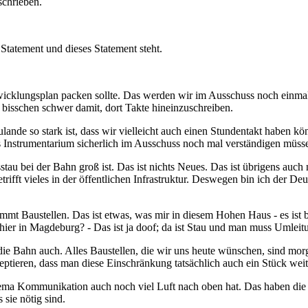
schrieben.
 Statement und dieses Statement steht.
twicklungsplan packen sollte. Das werden wir im Ausschuss noch einmal
bisschen schwer damit, dort Takte hineinzuschreiben.
nde so stark ist, dass wir vielleicht auch einen Stundentakt haben könn
nstrumentarium sicherlich im Ausschuss noch mal verständigen müssen.
tau bei der Bahn groß ist. Das ist nichts Neues. Das ist übrigens auch 
rifft vieles in der öffentlichen Infrastruktur. Deswegen bin ich der D
.
ommt Baustellen. Das ist etwas, was mir in diesem Hohen Haus - es ist
er in Magdeburg? - Das ist ja doof; da ist Stau und man muss Umleitung
 die Bahn auch. Alles Baustellen, die wir uns heute wünschen, sind mor
zeptieren, dass man diese Einschränkung tatsächlich auch ein Stück we
ema Kommunikation auch noch viel Luft nach oben hat. Das haben die 
 sie nötig sind.