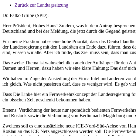
Zurück zur Landtagssitzung
Dr. Falko Grube (SPD):
Herr Präsident, Hohes Haus! Zu dem, was in dem Antrag besprochen w
Deutschland und bei der Meldung, die jetzt durch die Gegend geistert,
Für meine Fraktion hat es eine hohe Priorität, dass das Deutschlandti
der Landesregierung mit den Landräten am Ende dazu führen, dass da
sind, wissen wir alle. Aber ich finde, das Ziel muss sein, dass man
Das zweite Thema ist wahrscheinlich auch der Aufhänger für den Ant
Damen und Herren, dazu haben wir eine klare Haltung: Das darf nicht
Wir haben im Zuge der Ansiedlung der Firma Intel und anderen von
ich gleich. Was nicht passieren darf, dass es weniger wird. Es gab vie
Dass Die Linke hier ein Fernverkehrskonzept der Landesregierung forder
ein bisschen Zeit geschenkt bekommen haben.
Erstens, Verdichtung der heute nur sporadisch bedienten Fernverke
und Rostock sowie die Verbindung von Berlin nach Magdeburg und w
Zweitens soll es eine zusätzliche neue ICE-Nord-Süd-Achse von Ham
Roßlau an das ICE-Netz angeschlossen werden soll. Die Fernverkehrsl