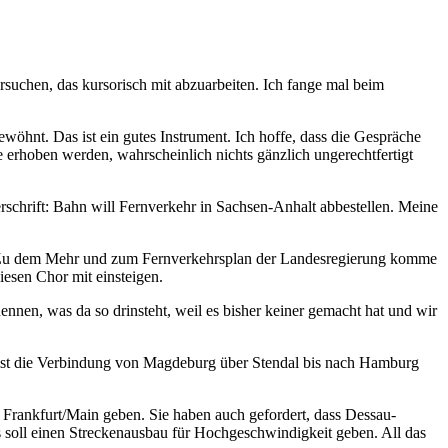
uchen, das kursorisch mit abzuarbeiten. Ich fange mal beim
ewöhnt. Das ist ein gutes Instrument. Ich hoffe, dass die Gespräche
erhoben werden, wahrscheinlich nichts gänzlich ungerechtfertigt
schrift: Bahn will Fernverkehr in Sachsen-Anhalt abbestellen. Meine
. Zu dem Mehr und zum Fernverkehrsplan der Landesregierung komme
diesen Chor mit einsteigen.
nennen, was da so drinsteht, weil es bisher keiner gemacht hat und wir
 ist die Verbindung von Magdeburg über Stendal bis nach Hamburg
rankfurt/Main geben. Sie haben auch gefordert, dass Dessau-
s soll einen Streckenausbau für Hochgeschwindigkeit geben. All das