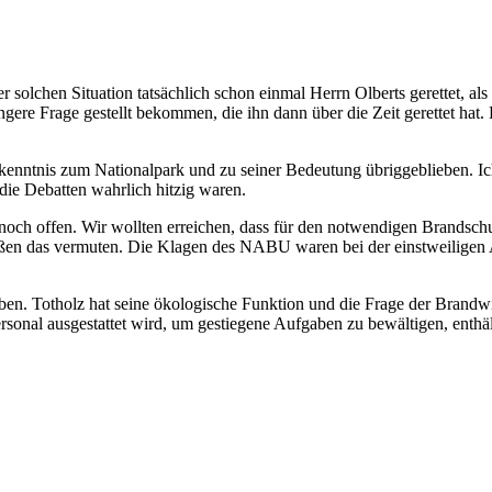
er solchen Situation tatsächlich schon einmal Herrn Olberts gerettet, al
ngere Frage gestellt bekommen, die ihn dann über die Zeit gerettet hat. 
ntnis zum Nationalpark und zu seiner Bedeutung übriggeblieben. Ich 
 die Debatten wahrlich hitzig waren.
ns noch offen. Wir wollten erreichen, dass für den notwendigen Brandsc
en das vermuten. Die Klagen des NABU waren bei der einstweiligen A
ben. Totholz hat seine ökologische Funktion und die Frage der Brandwi
ersonal ausgestattet wird, um gestiegene Aufgaben zu bewältigen, enth