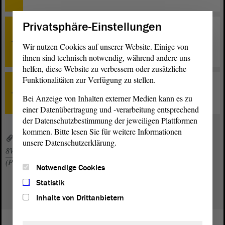
Privatsphäre-Einstellungen
TOP 30
Internationaler Jugendaustausch muss
Wir nutzen Cookies auf unserer Website. Einige von
selbstverständlich werden - Beratung
ihnen sind technisch notwendig, während andere uns
helfen, diese Website zu verbessern oder zusätzliche
Funktionalitäten zur Verfügung zu stellen.
TOP 0
Bei Anzeige von Inhalten externer Medien kann es zu
Schlussbemerkungen
einer Datenübertragung und -verarbeitung entsprechend
der Datenschutzbestimmung der jeweiligen Plattformen
kommen. Bitte lesen Sie für weitere Informationen
8WP_to030sp.pdf (PDF, 518 KByte)
unsere Datenschutzerklärung.
8WP_zp030sp_20240418.pdf (PDF, 451 KByte)
064stzg.pdf
(PDF, 1,34 MByte)
Notwendige Cookies
Statistik
Inhalte von Drittanbietern