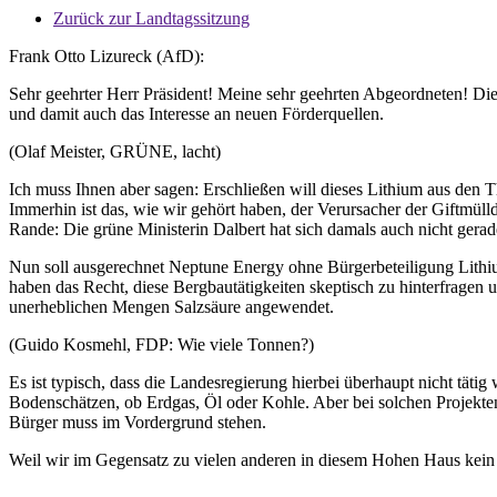
Zurück zur Landtagssitzung
Frank Otto Lizureck (AfD):
Sehr geehrter Herr Präsident! Meine sehr geehrten Abgeordneten! Di
und damit auch das Interesse an neuen Förderquellen.
(Olaf Meister, GRÜNE, lacht)
Ich muss Ihnen aber sagen: Erschließen will dieses Lithium aus den 
Immerhin ist das, wie wir gehört haben, der Verursacher der Giftmüll
Rande: Die grüne Ministerin Dalbert hat sich damals auch nicht gera
Nun soll ausgerechnet Neptune Energy ohne Bürgerbeteiligung Lith
haben das Recht, diese Bergbautätigkeiten skeptisch zu hinterfragen
unerheblichen Mengen Salzsäure angewendet.
(Guido Kosmehl, FDP: Wie viele Tonnen?)
Es ist typisch, dass die Landesregierung hierbei überhaupt nicht tä
Bodenschätzen, ob Erdgas, Öl oder Kohle. Aber bei solchen Projekten 
Bürger muss im Vordergrund stehen.
Weil wir im Gegensatz zu vielen anderen in diesem Hohen Haus kein 