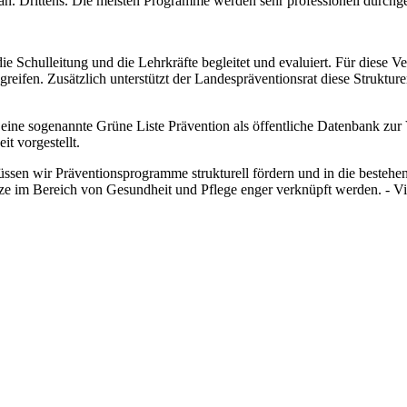
. Drittens. Die meisten Programme werden sehr professionell durchg
e Schulleitung und die Lehrkräfte begleitet und evaluiert. Für diese 
reifen. Zusätzlich unterstützt der Landespräventionsrat diese Struktur
eine sogenannte Grüne Liste Prävention als öffentliche Datenbank zur 
t vorgestellt.
üssen wir Präventionsprogramme strukturell fördern und in die bestehe
ze im Bereich von Gesundheit und Pflege enger verknüpft werden. - V