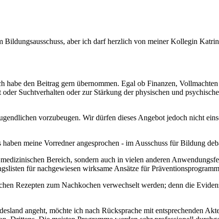
im Bildungsausschuss, aber ich darf herzlich von meiner Kollegin Katrin
h habe den Beitrag gern übernommen. Egal ob Finanzen, Vollmachten od
der Suchtverhalten oder zur Stärkung der physischen und psychischen
ugendlichen vorzubeugen. Wir dürfen dieses Angebot jedoch nicht eins
as haben meine Vorredner angesprochen - im Ausschuss für Bildung deb
 im medizinischen Bereich, sondern auch in vielen anderen Anwendungsf
ngslisten für nachgewiesen wirksame Ansätze für Präventionsprogramme
fachen Rezepten zum Nachkochen verwechselt werden; denn die Evidenz 
ndesland angeht, möchte ich nach Rücksprache mit entsprechenden Akte