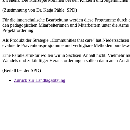
Zweitens. Die Konzepte kommen bei den Kindern und Jugendlichen an
(Zustimmung von Dr. Katja Pähle, SPD)
Für die innerschulische Bearbeitung werden diese Programme durch di
den pädagogischen Mitarbeiterinnen und Mitarbeitern unter die Arme g
Projektförderung.
Als Produkt der Strategie „Communities that care“ hat Niedersachsen 
evaluierte Präventionsprogramme und verfügbare Methoden bundeswei
Eine Parallelstruktur wollen wir in Sachsen-Anhalt nicht. Vielmehr m
Wandels und zukünftiger Herausforderungen sollten dann auch Ansät
(Beifall bei der SPD)
Zurück zur Landtagssitzung