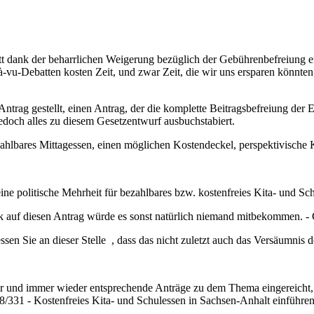
tt dank der beharrlichen Weigerung bezüglich der Gebührenbefreiung e
vu-Debatten kosten Zeit, und zwar Zeit, die wir uns ersparen könnte
trag gestellt, einen Antrag, der die komplette Beitragsbefreiung der E
edoch alles zu diesem Gesetzentwurf ausbuchstabiert.
res Mittagessen, einen möglichen Kostendeckel, perspektivische Kosten
 keine politische Mehrheit für bezahlbares bzw. kostenfreies Kita- und Sc
lick auf diesen Antrag würde es sonst natürlich niemand mitbekommen
gessen Sie an dieser Stelle , dass das nicht zuletzt auch das Versäumnis d
mer und immer wieder entsprechende Anträge zu dem Thema eingereicht, s
/331 - Kostenfreies Kita- und Schulessen in Sachsen-Anhalt einführen