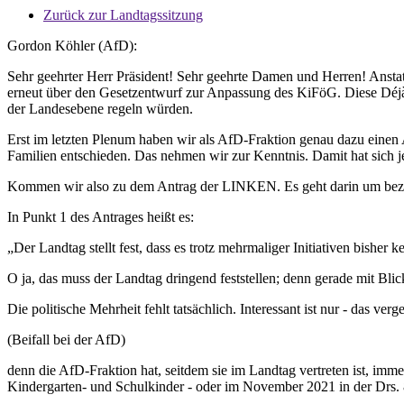
Zurück zur Landtagssitzung
Gordon Köhler (AfD):
Sehr geehrter Herr Präsident! Sehr geehrte Damen und Herren! Ansta
erneut über den Gesetzentwurf zur Anpassung des KiFöG. Diese Déjà-
der Landesebene regeln würden.
Erst im letzten Plenum haben wir als AfD-Fraktion genau dazu einen An
Familien entschieden. Das nehmen wir zur Kenntnis. Damit hat sich j
Kommen wir also zu dem Antrag der LINKEN. Es geht darin um bezahlba
In Punkt 1 des Antrages heißt es:
„Der Landtag stellt fest, dass es trotz mehrmaliger Initiativen bisher
O ja, das muss der Landtag dringend feststellen; denn gerade mit B
Die politische Mehrheit fehlt tatsächlich. Interessant ist nur - das ver
(Beifall bei der AfD)
denn die AfD-Fraktion hat, seitdem sie im Landtag vertreten ist, im
Kindergarten- und Schulkinder - oder im November 2021 in der Drs. 8