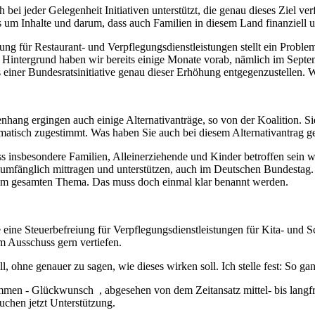
ei jeder Gelegenheit Initiativen unterstützt, die genau dieses Ziel ver
s um Inhalte und darum, dass auch Familien in diesem Land finanziell u
 für Restaurant- und Verpflegungsdienstleistungen stellt ein Problem 
 Hintergrund haben wir bereits einige Monate vorab, nämlich im Septem
ls einer Bundesratsinitiative genau dieser Erhöhung entgegenzustelle
g ergingen auch einige Alternativanträge, so von der Koalition. Sie h
isch zugestimmt. Was haben Sie auch bei diesem Alternativantrag ge
nsbesondere Familien, Alleinerziehende und Kinder betroffen sein wer
lumfänglich mittragen und unterstützen, auch im Deutschen Bundestag. Ih
esem gesamten Thema. Das muss doch einmal klar benannt werden.
ine Steuerbefreiung für Verpflegungsdienstleistungen für Kita- und Sch
m Ausschuss gern vertiefen.
ell, ohne genauer zu sagen, wie dieses wirken soll. Ich stelle fest: So 
men - Glückwunsch , abgesehen von dem Zeitansatz mittel- bis langfri
auchen jetzt Unterstützung.