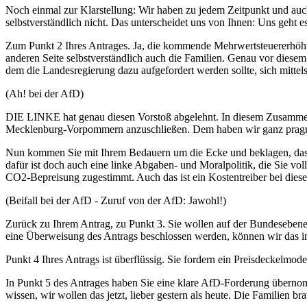
Noch einmal zur Klarstellung: Wir haben zu jedem Zeitpunkt und auch b
selbstverständlich nicht. Das unterscheidet uns von Ihnen: Uns geht e
Zum Punkt 2 Ihres Antrages. Ja, die kommende Mehrwertsteuererhöhung
anderen Seite selbstverständlich auch die Familien. Genau vor diesem
dem die Landesregierung dazu aufgefordert werden sollte, sich mitte
(Ah! bei der AfD)
DIE LINKE hat genau diesen Vorstoß abgelehnt. In diesem Zusammenhan
Mecklenburg-Vorpommern anzuschließen. Dem haben wir ganz pragmat
Nun kommen Sie mit Ihrem Bedauern um die Ecke und beklagen, dass i
dafür ist doch auch eine linke Abgaben- und Moralpolitik, die Sie vol
CO2-Bepreisung zugestimmt. Auch das ist ein Kostentreiber bei di
(Beifall bei der AfD - Zuruf von der AfD: Jawohl!)
Zurück zu Ihrem Antrag, zu Punkt 3. Sie wollen auf der Bundesebene e
eine Überweisung des Antrags beschlossen werden, können wir das i
Punkt 4 Ihres Antrags ist überflüssig. Sie fordern ein Preisdeckelmod
In Punkt 5 des Antrages haben Sie eine klare AfD-Forderung übernom
wissen, wir wollen das jetzt, lieber gestern als heute. Die Familien br