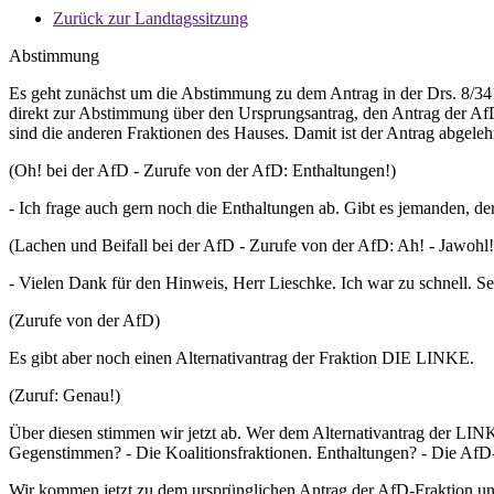
Zurück zur Landtagssitzung
Abstimmung
Es geht zunächst um die Abstimmung zu dem Antrag in der Drs. 8/34
direkt zur Abstimmung über den Ursprungsantrag, den Antrag der AfD-
sind die anderen Fraktionen des Hauses. Damit ist der Antrag abgele
(Oh! bei der AfD - Zurufe von der AfD: Enthaltungen!)
- Ich frage auch gern noch die Enthaltungen ab. Gibt es jemanden, de
(Lachen und Beifall bei der AfD - Zurufe von der AfD: Ah! - Jawohl!
- Vielen Dank für den Hinweis, Herr Lieschke. Ich war zu schnell. Se
(Zurufe von der AfD)
Es gibt aber noch einen Alternativantrag der Fraktion DIE LINKE.
(Zuruf: Genau!)
Über diesen stimmen wir jetzt ab. Wer dem Alternativantrag der 
Gegenstimmen? - Die Koalitionsfraktionen. Enthaltungen? - Die AfD-
Wir kommen jetzt zu dem ursprünglichen Antrag der AfD-Fraktion unt