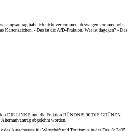
berweisungsantrag habe ich nicht vernommen, deswegen kommen wir
s Kartenzeichen. - Das ist die AfD-Fraktion. Wer ist dagegen? - Das
ie Fraktion DIE LINKE und die Fraktion BÜNDNIS 90/DIE GRÜNEN.
 Alternativantrag abgelehnt worden.
 des Ausschusses für Wirtschaft und Tourismus in der Drs. 8/ 3405