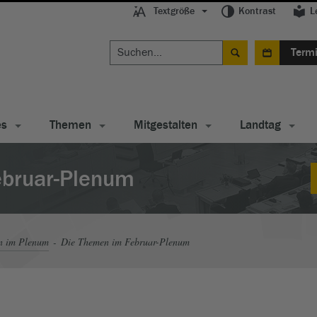
Textgröße
Kontrast
L
Term
es
Themen
Mitgestalten
Landtag
ebruar-Plenum
n im Plenum
Die Themen im Februar-Plenum