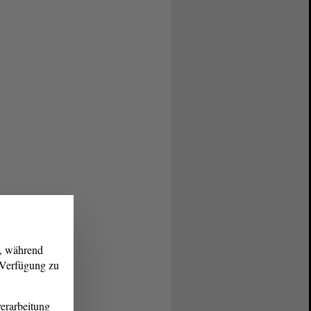
g, während
r Verfügung zu
erarbeitung