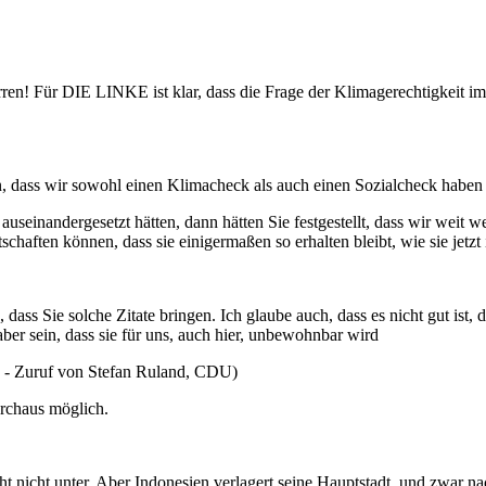
ren! Für DIE LINKE ist klar, dass die Frage der Klimagerechtigkeit i
n, dass wir sowohl einen Klimacheck als auch einen Sozialcheck habe
auseinandergesetzt hätten, dann hätten Sie festgestellt, dass wir weit
chaften können, dass sie einigermaßen so erhalten bleibt, wie sie jetzt
, dass Sie solche Zitate bringen. Ich glaube auch, dass es nicht gut ist
 aber sein, dass sie für uns, auch hier, unbewohnbar wird
 - Zuruf von Stefan Ruland, CDU)
urchaus möglich.
eht nicht unter. Aber Indonesien verlagert seine Hauptstadt, und zwar 