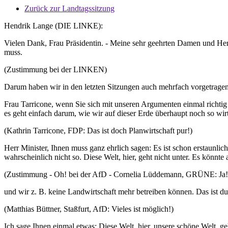
Zurück zur Landtagssitzung
Hendrik Lange (DIE LINKE):
Vielen Dank, Frau Präsidentin. - Meine sehr geehrten Damen und Her
muss.
(Zustimmung bei der LINKEN)
Darum haben wir in den letzten Sitzungen auch mehrfach vorgetrage
Frau Tarricone, wenn Sie sich mit unseren Argumenten einmal richtig 
es geht einfach darum, wie wir auf dieser Erde überhaupt noch so wirts
(Kathrin Tarricone, FDP: Das ist doch Planwirtschaft pur!)
Herr Minister, Ihnen muss ganz ehrlich sagen: Es ist schon erstaunlich
wahrscheinlich nicht so. Diese Welt, hier, geht nicht unter. Es könnte
(Zustimmung - Oh! bei der AfD - Cornelia Lüddemann, GRÜNE: Ja!
und wir z. B. keine Landwirtschaft mehr betreiben können. Das ist d
(Matthias Büttner, Staßfurt, AfD: Vieles ist möglich!)
Ich sage Ihnen einmal etwas: Diese Welt, hier, unsere schöne Welt, g