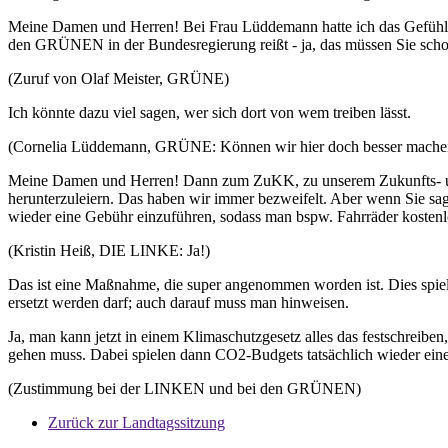
Meine Damen und Herren! Bei Frau Lüddemann hatte ich das Gefühl, 
den GRÜNEN in der Bundesregierung reißt - ja, das müssen Sie scho
(Zuruf von Olaf Meister, GRÜNE)
Ich könnte dazu viel sagen, wer sich dort von wem treiben lässt.
(Cornelia Lüddemann, GRÜNE: Können wir hier doch besser machen
Meine Damen und Herren! Dann zum ZuKK, zu unserem Zukunfts- und
herunterzuleiern. Das haben wir immer bezweifelt. Aber wenn Sie s
wieder eine Gebühr einzuführen, sodass man bspw. Fahrräder kosten
(Kristin Heiß, DIE LINKE: Ja!)
Das ist eine Maßnahme, die super angenommen worden ist. Dies spie
ersetzt werden darf; auch darauf muss man hinweisen.
Ja, man kann jetzt in einem Klimaschutzgesetz alles das festschrei
gehen muss. Dabei spielen dann CO2-Budgets tatsächlich wieder eine R
(Zustimmung bei der LINKEN und bei den GRÜNEN)
Zurück zur Landtagssitzung