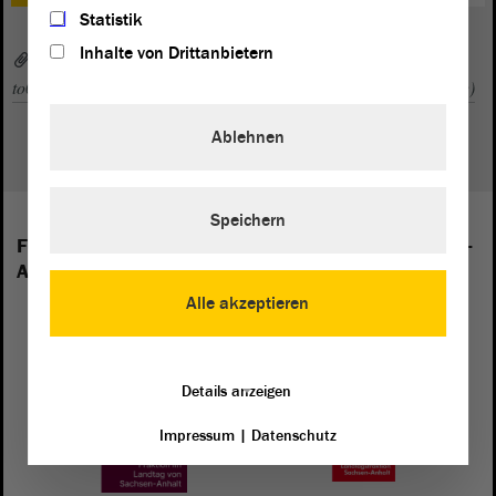
Statistik
Inhalte von Drittanbietern
8WP_zp022sp_20230622.pdf (PDF, 456 KByte)
to022sp.pdf (PDF, 528 KByte)
044stzg.pdf (PDF, 1,90 MByte)
Ablehnen
Speichern
Folgende Fraktionen sind im Landtag von Sachsen-
Anhalt vertreten:
Alle akzeptieren
Details anzeigen
Impressum
|
Datenschutz