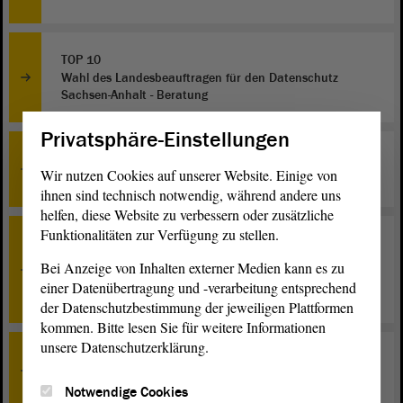
TOP 10
Wahl des Landesbeauftragen für den Datenschutz
Sachsen-Anhalt - Beratung
Privatsphäre-Einstellungen
TOP 11
Wir nutzen Cookies auf unserer Website. Einige von
Wahl eines Vizepräsidenten des Landtages - Beratung
ihnen sind technisch notwendig, während andere uns
helfen, diese Website zu verbessern oder zusätzliche
Funktionalitäten zur Verfügung zu stellen.
TOP 19
Entwurf eines Sechzehnten Gesetzes zur Änderung des
Bei Anzeige von Inhalten externer Medien kann es zu
Schulgesetzes des Landes Sachsen-Anhalt - Erste
einer Datenübertragung und -verarbeitung entsprechend
Beratung
der Datenschutzbestimmung der jeweiligen Plattformen
kommen. Bitte lesen Sie für weitere Informationen
unsere Datenschutzerklärung.
TOP 0
Schlussbemerkungen
Notwendige Cookies