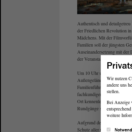
Authentisch und detailgetreu b
der Friedlichen Revolution i
Mädchens. Mit der Filmvorfü
Familien soll der jüngsten Ge
Auseinandersetzung mit der
der Veranstaltung wird für F
Privat
Um 10 Uhr und um 15 Uhr we
Wir nutzen C
Außengelände der Gedenkstät
andere uns he
Familienführung mit dem Tite
stellen.
fachkundiger Anleitung könn
Ort kennenlernen. Am Grenzd
Bei Anzeige v
Rundgänge statt.
entsprechend 
weitere Infor
Aufgrund der geltenden M
Schutz aller Gäste und Mitw
Notwend