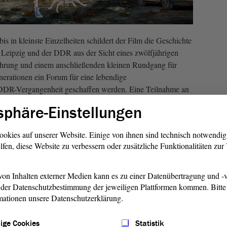
is in kleinste Einzelheiten schildert der Film die Geschichte
n Leipzig und der DDR aus der Sicht eines zwölfjährigen
hrung und einem anschließenden kleinen Rundgang für
nerationen ein Forum für eine lebendige
 DDR-Vergangenheit geschaffen werden. Eine Teilnahme an
amilien und Kinder ab dem 10. Lebensjahr empfohlen.
sphäre-Einstellungen
rden kostenfreie geführte Rundgänge über das
ookies auf unserer Website. Einige von ihnen sind technisch notwendi
te angeboten. Zusätzlich findet um 14 Uhr eine
lfen, diese Website zu verbessern oder zusätzliche Funktionalitäten zu
l „Eine Grenze durch Deutschland“ statt. Unter
en Familien mit Kindern und Jugendlichen den historischen
enkmal Hötensleben finden 10, 13 und 15 Uhr geführte
on Inhalten externer Medien kann es zu einer Datenübertragung und -v
der Datenschutzbestimmung der jeweiligen Plattformen kommen. Bitte 
mationen unsere Datenschutzerklärung.
aßnahmen zur Eindämmung von SARS-CoV-2 und zum
irkenden müssen der Zugang zur Veranstaltung sowie die
ige Cookies
Statistik