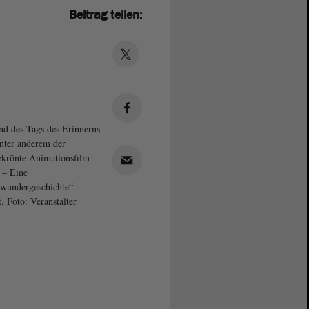
Beitrag teilen:
d des Tags des Erinnerns
nter anderem der
ekrönte Animationsfilm
i – Eine
wundergeschichte“
t. Foto: Veranstalter