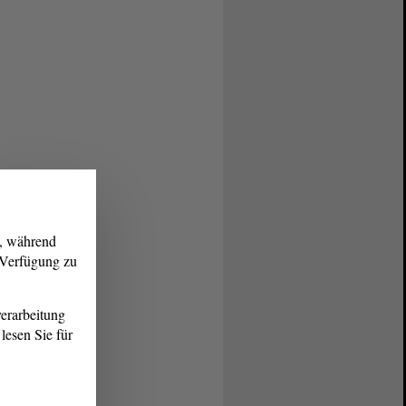
g, während
r Verfügung zu
erarbeitung
lesen Sie für