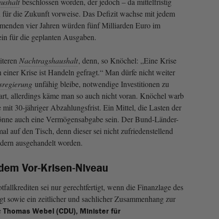
ushalt
beschlossen worden, der jedoch – da mittelfristig
n für die Zukunft vorweise. Das Defizit wachse mit jedem
mmenden vier Jahren würden fünf Milliarden Euro im
ein für die geplanten Ausgaben.
iteren
Nachtragshaushalt
, denn, so Knöchel: „Eine Krise
einer Krise ist Handeln gefragt.“ Man dürfe nicht weiter
sregierung
unfähig bleibe, notwendige Investitionen zu
art, allerdings käme man so auch nicht voran. Knöchel warb
mit 30-jähriger Abzahlungsfrist. Ein Mittel, die Lasten der
könne auch eine Vermögensabgabe sein. Der Bund-Länder-
l auf den Tisch, denn dieser sei nicht zufriedenstellend
dern ausgehandelt worden.
dem Vor-Krisen-Niveau
allkrediten sei nur gerechtfertigt, wenn die Finanzlage des
igt sowie ein zeitlicher und sachlicher Zusammenhang zur
e
Thomas Webel (CDU), Minister für