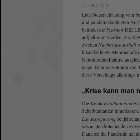
14. Okt. 2020
Laut Steuerschätzung vom Se
und pandemiebedingten Ausfä
befindet die
Fraktion
DIE LI
aufgefordert werden, zur Ab
zweiten
Nachtragshaushalt
v
krisenbedingte Mehrbedarfe 
Nettokreditaufnahme ausglei
einen Tilgungszeitraum von 30
diese Vorschläge allerdings n
„Krise kann man 
Die Kenia-
Koalition
werde da
Scherbenhaufen hinterlassen
Landesregierung
sei jahrela
sowie gleichbleibenden Zuw
Dann sei die Pandemie mit a