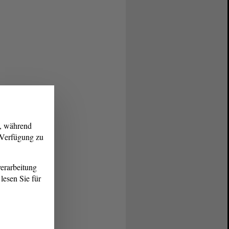
g, während
r Verfügung zu
erarbeitung
lesen Sie für