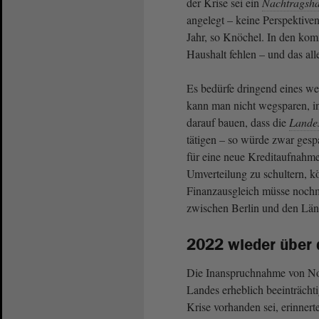
der Krise sei ein
Nachtragsha
angelegt – keine Perspektive
Jahr, so Knöchel. In den ko
Haushalt fehlen – und das all
Es bedürfe dringend eines we
kann man nicht wegsparen, in 
darauf bauen, dass die
Lande
tätigen – so würde zwar gesp
für eine neue Kreditaufnahme 
Umverteilung zu schultern, 
Finanzausgleich müsse nochma
zwischen Berlin und den Län
2022 wieder über 
Die Inanspruchnahme von Notf
Landes erheblich beeinträcht
Krise vorhanden sei, erinnert