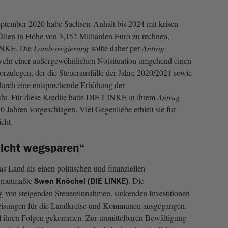
ptember 2020 habe Sachsen-Anhalt bis 2024 mit krisen-
llen in Höhe von 3,152 Milliarden Euro zu rechnen,
NKE. Die
Landesregierung
sollte daher per
Antrag
wehr einer außergewöhnlichen Notsituation umgehend einen
orzulegen, der die Steuerausfälle der Jahre 2020/2021 sowie
durch eine entsprechende Erhöhung der
cht. Für diese Kredite hatte DIE LINKE in ihrem
Antrag
 Jahren vorgeschlagen. Viel Gegenliebe erhielt sie für
icht.
nicht wegsparen“
s Land als einen politischen und finanziellen
, mutmaßte
. Die
Swen Knöchel (DIE LINKE)
ng von steigenden Steuereinnahmen, sinkenden Investitionen
eisungen für die Landkreise und Kommunen ausgegangen.
ll ihren Folgen gekommen. Zur unmittelbaren Bewältigung