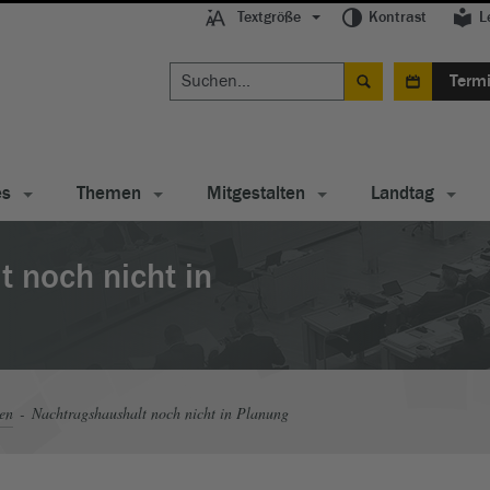
Textgröße
Kontrast
L
Term
es
Themen
Mitgestalten
Landtag
 noch nicht in
en
Nachtragshaushalt noch nicht in Planung