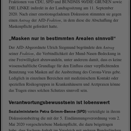
Fraktionen von CDU, SPD und BÜNDNIS 90/DIE GRÜNEN sowie
DIE LINKE indirekt in der Landtagssitzung am 11. September
2020. Nach einer emotionsgeladenen Diskussion stimmten sie gegen
einen
Antrag
der AfD-
Fraktion
, in dem diese die Abschaffung der
Maskenpflicht gefordert hatte.
„Masken nur in bestimmten Arealen sinnvoll“
Der AfD-Abgeordnete Ulrich Siegmund begründete den
Antrag
seiner
Fraktion
, die Verbindlichkeit der Mund-Nasen-Bedeckung in
eine Freiwilligkeit abzuwandeln, unter anderem damit, dass es keine
wissenschaftliche Grundlage für den Einfluss einer verpflichtenden
Benutzung von Masken auf die Ausbreitung des Corona-Virus gebe.
Lediglich in einzelnen Bereichen mit medizinischem Kontakt oder
speziellen Risikogruppen in Krankenhäusern und Arztpraxen könne
das Tragen eines solchen Schutzes sinnvoll sein.
Verantwortungsbewusstsein ist lobenswert
verteidigte in ihrem
Sozialministerin Petra Grimm-Benne (SPD)
Diskussionsbeitrag die mit der 5. Eindämmungsverordnung vom 2.
Mai 2020 vorgeschriebene Maskenpflicht, die dazu beigetragen
habe, dass Sachsen-Anhalt im Vergleich mit anderen Bundesländern