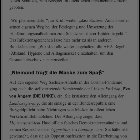
Nasen-Schutzes, zum Beispiel im öffentlichen Personennahverkehr,
geboten.
„Wir plädieren dafür“, so Krull weiter, „dass Sachsen-Anhalt weiter
seinen eigenen Weg bei der Festlegung und Umsetzung der
Eindämmungsmaßnahmen zum Schutz vor dieser Epidemie geht.“
Das Infektionsgeschehen lasse hier mehr zu als in anderen
Bundesländern. „Wir sind alle weiter angehalten, die AHA-Regeln
(Abstand, Hygiene und Alltagsmaske) einzuhalten, um den
Gesundheitsschutz sicherzustellen.“
„Niemand trägt die Maske zum Spaß“
Auf den eigenen Weg Sachsen-Anhalts in der Corona-Pandemie
ging auch die stellvertretende Vorsitzende der Linken-
Fraktion
,
Eva
, ein. Sie kritisierte den Alleingang der
von Angern (DIE LINKE)
Landesregierung
, die als einzige in der Bundesrepublik eine
Bußgeldpflicht beim Nichtragen von Masken in öffentlichen
Verkehrsmitteln ablehne. Der Alleingang zeige, dass
Ministerpräsident
Haseloff ein falsches Demokratieverständnis und
keinen Respekt vor der
Opposition
im
Landtag
habe. Sie hätte sich
gewünscht, dass sie als Oppositionsfraktion in die Erarbeitung von