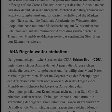
in Bezug auf die Corona-Pandemie sehr gut dastehe. Sie sei dankbar
und stolz darauf, dass die übergroße Mehrheit der Bürger*innen sich
verantwortungsbewusst und solidarisch verhalte und die Masken
trage. Nicht zuletzt die Nationale Akademie der Wissenschaften
Leopoldina habe mit einer Modellrechnung zur Wirksamkeit von
Schutzmasken auf das minimierte Ansteckungsrisiko durch das
Tragen von Mund-Nase-Masken sowie das regelmäßig Stoßlüften
von Räumen verwiesen.
„AHA-Regeln weiter einhalten“
Der gesundheitspolitische Sprecher der CDU,
,
Tobias Krull (CDU)
sagte, dass sich der
Antrag
der AfD gegen die Bürger richten
würde, die verantwortungsbewusst und freiwillig eine Mund-Nasen-
Maske tragen würden. Es sei im Gegensatz zu den Behauptungen
der AfD wissenschaftlich nachgewiesen, dass das Tragen eines
Mund-Nasen-Schutzes bei korrekter Anwendung das
Übertragungsrisiko von Krankheiten, nicht nur von Sars-Cov-2,
erheblich senken würde. „Dabei geht es vor allem darum, die
Verbreitung der eigenen Viren durch das Tragen zu verhindern.“
Deshalb sei die Verpflichtung zum Tragen eines solchen Mund-