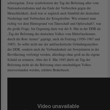
schwergetan. Zwar symbolisierte der Tag die Befreiung aller vom
Nationalsozialismus und das Ende der Verbrechen gegen die
Menschlichkeit, doch war er zugleich auch Sinnbild der deutschen
Niederlage und Verbrechen der Kriegstreiber. Wie erinnert man
richtig vor dem Hintergrund von Täterschaft und Opferschaft?, war
die große Frage. Im Gegenzug dazu war der 8. Mai in der DDR als
„Tag der Befreiung des deutschen Volkes vom Hitlerfaschismus
durch die Rote Armee“ geprägt, auch als Feiertag (1950–1967 und
1985). So sollte nicht nur der antifaschistische Gründungsmythos
der DDR, sondern auch die Verbundenheit zur Sowjetunion in der
Bevölkerung verfestigt werden, allerdings ohne groß an die eigene
Schuld zu erinnern. Aber der 8. Mai 1945 dürfe als Tag der
Befreiung nicht als die Befreiung eines unschuldigen Volkes
missverstanden werden, erklärte Brakebusch.