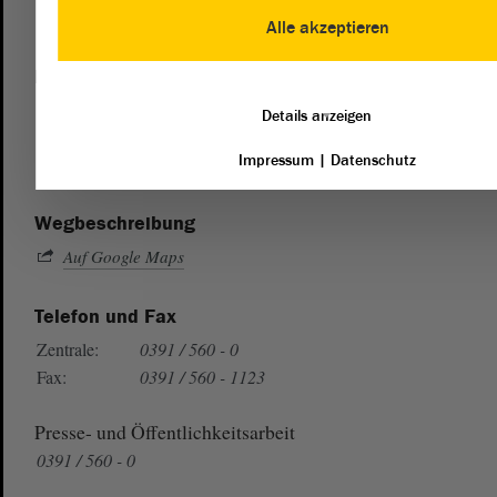
Alle akzeptieren
Postanschrift
von Sachsen-Anhalt
Landtag
Details anzeigen
Domplatz 6–9
Impressum
|
Datenschutz
39104 Magdeburg
Wegbeschreibung
Auf Google Maps
Telefon und Fax
Zentrale:
0391 / 560 - 0
Fax:
0391 / 560 - 1123
Presse- und Öffentlichkeitsarbeit
0391 / 560 - 0