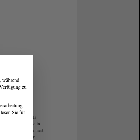
g, während
r Verfügung zu
erarbeitung
lesen Sie für
ng Stiehl erlebte als
riger das Kriegsende in
beck (Elbe). Er erinnert
n den Einmarsch der