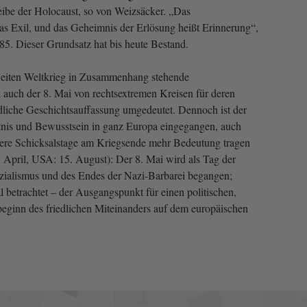
ibe der Holocaust, so von Weizsäcker. „Das
as Exil, und das Geheimnis der Erlösung heißt Erinnerung“,
85. Dieser Grundsatz hat bis heute Bestand.
eiten Weltkrieg in Zusammenhang stehende
d auch der 8. Mai von rechtsextremen Kreisen für deren
dliche Geschichtsauffassung umgedeutet. Dennoch ist der
tnis und Bewusstsein in ganz Europa eingegangen, auch
ere Schicksalstage am Kriegsende mehr Bedeutung tragen
5. April, USA: 15. August): Der 8. Mai wird als Tag der
ialismus und des Endes der Nazi-Barbarei begangen;
al betrachtet – der Ausgangspunkt für einen politischen,
beginn des friedlichen Miteinanders auf dem europäischen