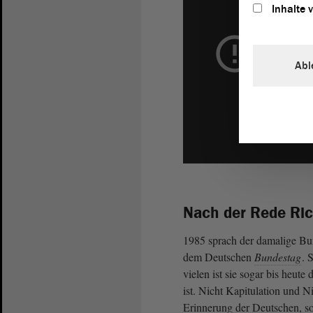
Inhalte 
Abl
Nach der Rede Ric
1985 sprach der damalige Bu
dem Deutschen
Bundestag
. 
vielen ist sie sogar bis heut
ist. Nicht Kapitulation und 
Erinnerung der Deutschen, s