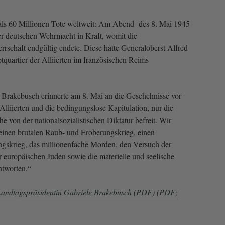
als 60 Millionen Tote weltweit: Am Abend des 8. Mai 1945
der deutschen Wehrmacht in Kraft, womit die
herrschaft endgültig endete. Diese hatte Generaloberst Alfred
quartier der Alliierten im französischen Reims
 Brakebusch erinnerte am 8. Mai an die Geschehnisse vor
Alliierten und die bedingungslose Kapitulation, nur die
 von der nationalsozialistischen Diktatur befreit. Wir
einen brutalen Raub- und Eroberungskrieg, einen
ngskrieg, das millionenfache Morden, den Versuch der
r europäischen Juden sowie die materielle und seelische
tworten.“
Landtagspräsidentin Gabriele Brakebusch (PDF) (PDF;