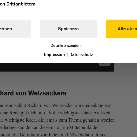
amerik
von Drittanbietern
erklär
Rotarm
stammt
ehnen
Speichern
Alle akze
der St
Geschi
Deutsc
Details anzeigen
Impressum
|
Datenschutz
hard von Weizsäckers
ndespräsident Richard von Weizsäcker am Gedenktag vor
Seine Rede gilt nicht nur als die wichtigste seiner Amtszeit,
e die wichtigste Rede, die jemals zum Thema gehalten worden
Niederlage stünden an diesem Tag im Mittelpunkt der
ondern die Befreiung von Krieg und NS-Diktatur. Immer