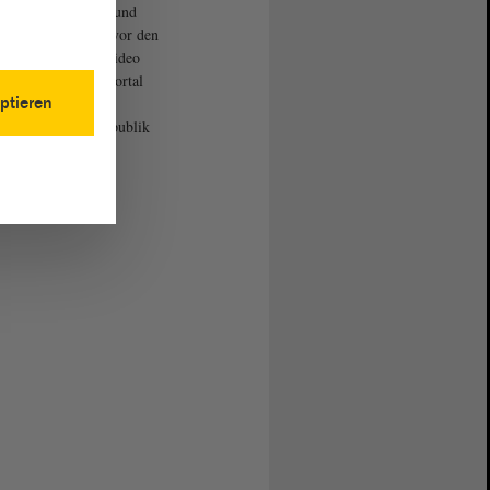
anischen Truppen und
t, warum er Angst vor den
isten hatte. Das Video
 vom Zeitzeugenportal
ptieren
iftung Haus der
chte der Bundesrepublik
hland.
Youtube