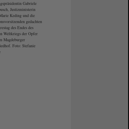
gspräsidentin Gabriele
usch, Justizministerin
arie Keding und die
onsvorsitzenden gedachten
restag des Endes des
n Weltkriegs der Opfer
em Magdeburger
iedhof. Foto: Stefanie
e