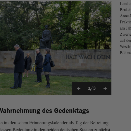
Landta
Brakeb
Anne-M
Frakti
am Jah
Zweite
auf d
Westfr
Böhm
1/3
 Wahrnehmung des Gedenktags
ute im deutschen Erinnerungskalender als Tag der Befreiung
dessen Bedeutung in den beiden deutschen Staaten zunächst