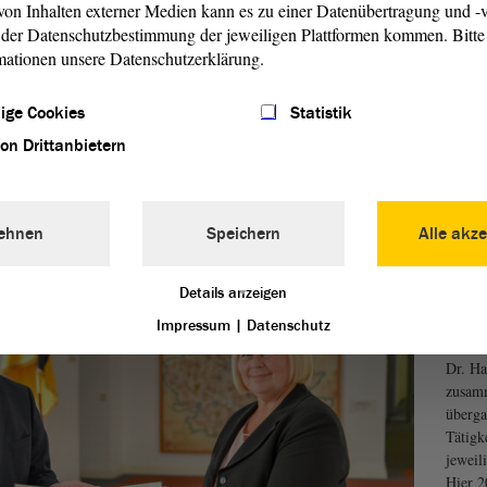
on Inhalten externer Medien kann es zu einer Datenübertragung und -v
der Datenschutzbestimmung der jeweiligen Plattformen kommen. Bitte 
tz Sachsen-​Anhalt (IZG LSA) überträgt dem
mationen unsere Datenschutzerklärung.
atenschutz die Aufgabe des Landesbeauftragten für die
Art. 5 Abs. 1 S. 1 Grundgesetz (GG) verbürgte Recht auf
ige Cookies
Statistik
en Menschen das Recht, sich ungehindert aus allgemein
von Drittanbietern
rrichten.
formationsfreiheit erfahren Sie auf der
Internetseite des
ehnen
Speichern
Alle akze
Zur Er
Details anzeigen
langjäh
Datens
Impressum
|
Datenschutz
wir ei
Dr. Ha
zusamm
überga
Tätigk
jeweil
Hier 2