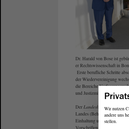
Dr. Harald von Bose ist geb
er Rechtswissenschaft in Bon
Erste berufliche Schritte ab
der Wiedervereinigung wechsel
die Bereiche Verfassungsrech
und Justizministerium verantw
Privat
Der
Landesbeauftragte für d
Wir nutzen C
Landes (Behörden) und den ni
andere uns he
Einhaltung und Wahrung des 
stellen.
Vorschriften über den Datens