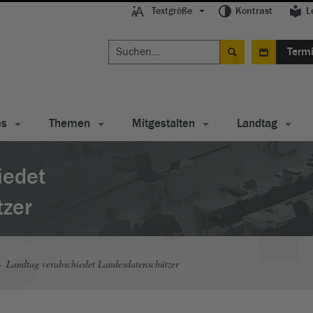
Textgröße
Kontrast
L
Term
es
Themen
Mitgestalten
Landtag
iedet
zer
Landtag verabschiedet Landesdatenschützer