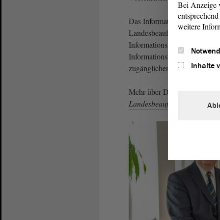
Bei Anzeige v
entsprechend 
Das Informationszugangsgese
weitere Infor
Landesbeauftragten für den D
Informationsfreiheit. Das in 
Notwend
Informationsfreiheit gibt all
Inhalte 
zugänglichen Quellen zu unte
Mehr über Datenschutz und In
Landesbeauftragten
.
Abl