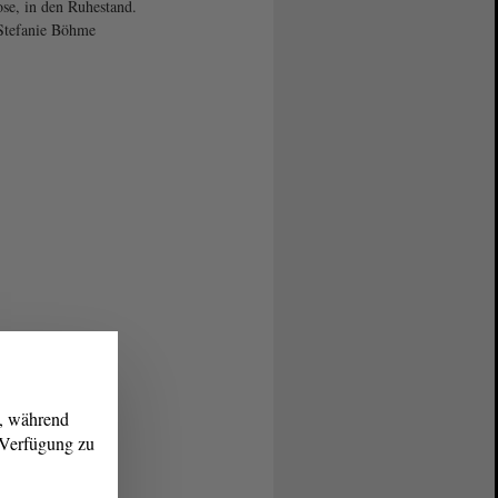
se, in den Ruhestand.
Stefanie Böhme
g, während
r Verfügung zu