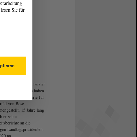
erarbeitung
lesen Sie für
ptieren
innerung an seine
rige Tätigkeit als oberster
chützer des Landes haben
ne kleine Bildergalerie für
rald von Bose
engestellt. 15 Jahre lang
b er seine
eitsberichte an die
igen Landtagspräsidenten.
020 an