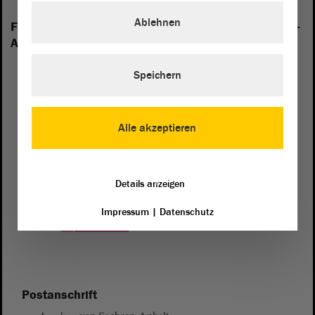
Ablehnen
Folgende Fraktionen sind im Landtag von Sachsen-
Anhalt vertreten:
Speichern
Alle akzeptieren
Details anzeigen
Impressum
|
Datenschutz
Postanschrift