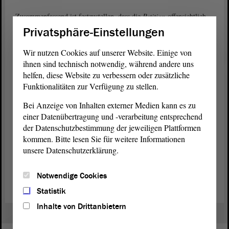
Zusammenfassend ist festzustellen, dass die
Petition
offensichtlich
erfolglos bleiben wird.
Privatsphäre-Einstellungen
In Anwendung der Nummer 6.11 der Grundsätze des
Wir nutzen Cookies auf unserer Website. Einige von
Petitionsausschusses über die Behandlung von Bitten und
ihnen sind technisch notwendig, während andere uns
Beschwerden wird das Petitionsverfahren daher abgeschlossen, wenn
helfen, diese Website zu verbessern oder zusätzliche
innerhalb von sechs Wochen nach Erhalt dieses Schreibens keine
Funktionalitäten zur Verfügung zu stellen.
Einwendungen erhoben werden.
Bei Anzeige von Inhalten externer Medien kann es zu
Erfolgt keine Rückmeldung, wird die
Petition
nach Ablauf dieser
einer Datenübertragung und -verarbeitung entsprechend
Frist in ein Verzeichnis von erledigten Petitionen aufgenommen.“
der Datenschutzbestimmung der jeweiligen Plattformen
kommen. Bitte lesen Sie für weitere Informationen
Artikel zur Einreichung der Petition (Link)
unsere Datenschutzerklärung.
Zur Übersichtsseite des Petitionsausschusses (Link)
Notwendige Cookies
Statistik
Inhalte von Drittanbietern