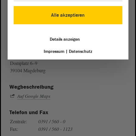
Alle akzeptieren
Details anzeigen
Postanschrift
Impressum
|
Datenschutz
von Sachsen-Anhalt
Landtag
Domplatz 6–9
39104 Magdeburg
Wegbeschreibung
Auf Google Maps
Telefon und Fax
Zentrale:
0391 / 560 - 0
Fax:
0391 / 560 - 1123