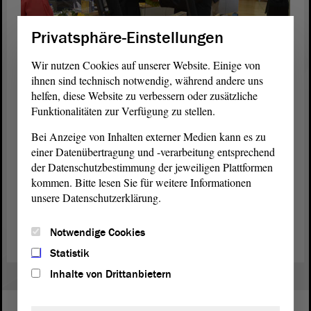
Privatsphäre-Einstellungen
1/5
Wir nutzen Cookies auf unserer Website. Einige von
Eva von Angern (Mi.), Fraktions-Vorsitzende DIE LINKE
ihnen sind technisch notwendig, während andere uns
und Cornelia Lüddemann (BÜNDNIS 90/DIE GRÜNE),
helfen, diese Website zu verbessern oder zusätzliche
gratulieren dem neuen Landtags-Präsidenten Dr. Gunnar
Funktionalitäten zur Verfügung zu stellen.
Schellenberger. Foto: Stefanie Böhme
Bei Anzeige von Inhalten externer Medien kann es zu
Jetzt verabschieden sich auch viele Abgeordnete in die
einer Datenübertragung und -verarbeitung entsprechend
Sommerferien. Die nächste Sitzung des Landtags ist für Mitte
der Datenschutzbestimmung der jeweiligen Plattformen
September geplant. Dann wählen die Abgeordneten vermutlich auch
kommen. Bitte lesen Sie für weitere Informationen
den neuen Minister-Präsidenten von Sachsen-Anhalt.
unsere Datenschutzerklärung.
(Dies ist ein Angebot in Einfacher Sprache.)
Notwendige Cookies
Statistik
Inhalte von Drittanbietern