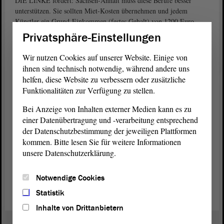
DIE LINKE fordert: Sachsen-Anhalt muss diese Berufe besser
unterstützen. Sie sollten Miet-Kosten übernehmen und jedem
Künstler ein Grund-Einkommen (festes Gehalt) von 1200 Euro
monatlich zahlen.
Privatsphäre-Einstellungen
hält die Corona-Maßnahmen für
Alexander Raue (AfD)
Wir nutzen Cookies auf unserer Website. Einige von
übertrieben. Bei anderen Grippe-Erkrankungen in den letzten Jahren
ihnen sind technisch notwendig, während andere uns
wurden beispielsweise auch keine Gaststätten geschlossen. Die
helfen, diese Website zu verbessern oder zusätzliche
Bundes-Regierung und die Landes-Regierung in Sachsen-Anhalt
Funktionalitäten zur Verfügung zu stellen.
verbreiten Panik bei den Menschen. Sie sorgen quasi selbst für die
Wirtschaftskrise.
Bei Anzeige von Inhalten externer Medien kann es zu
einer Datenübertragung und -verarbeitung entsprechend
Am Ende der
Debatte
haben die Abgeordneten noch nichts
der Datenschutzbestimmung der jeweiligen Plattformen
Konkretes entschieden. Über den
Antrag
der
Fraktion
DIE LINKE
kommen. Bitte lesen Sie für weitere Informationen
wollen sie in den Ausschüssen (Kultur und Wirtschaft) weiter
unsere Datenschutzerklärung.
beraten.
Notwendige Cookies
(Das ist ein Angebot in Einfacher Sprache).
Statistik
Inhalte von Drittanbietern