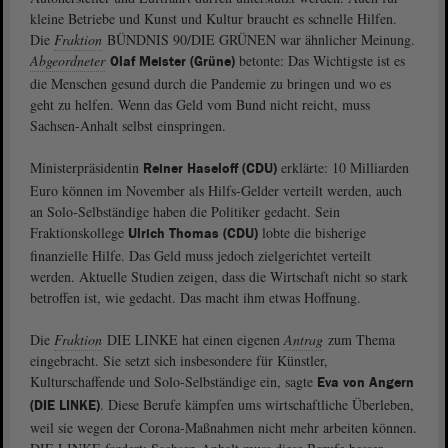
kleine Betriebe und Kunst und Kultur braucht es schnelle Hilfen.
Die
Fraktion
BÜNDNIS 90/DIE GRÜNEN war ähnlicher Meinung.
Abgeordneter
betonte: Das Wichtigste ist es
Olaf Meister (Grüne)
die Menschen gesund durch die Pandemie zu bringen und wo es
geht zu helfen. Wenn das Geld vom Bund nicht reicht, muss
Sachsen-Anhalt selbst einspringen.
Ministerpräsidentin
erklärte: 10 Milliarden
Reiner Haseloff (CDU)
Euro können im November als Hilfs-Gelder verteilt werden, auch
an Solo-Selbständige haben die Politiker gedacht. Sein
Fraktionskollege
lobte die bisherige
Ulrich Thomas (CDU)
finanzielle Hilfe. Das Geld muss jedoch zielgerichtet verteilt
werden. Aktuelle Studien zeigen, dass die Wirtschaft nicht so stark
betroffen ist, wie gedacht. Das macht ihm etwas Hoffnung.
Die
Fraktion
DIE LINKE hat einen eigenen
Antrag
zum Thema
eingebracht. Sie setzt sich insbesondere für Künstler,
Kulturschaffende und Solo-Selbständige ein, sagte
Eva von Angern
. Diese Berufe kämpfen ums wirtschaftliche Überleben,
(DIE LINKE)
weil sie wegen der Corona-Maßnahmen nicht mehr arbeiten können.