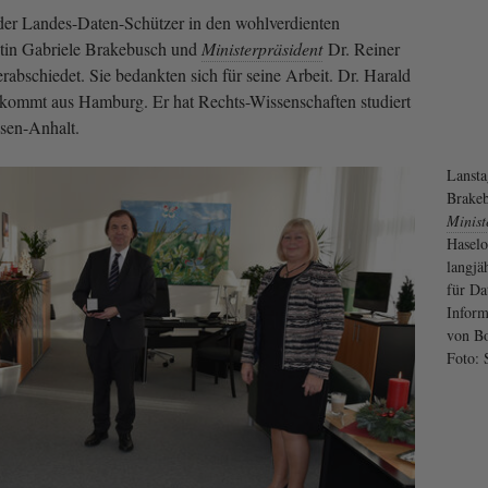
er Landes-Daten-Schützer in den wohlverdienten
tin Gabriele Brakebusch und
Ministerpräsident
Dr. Reiner
erabschiedet. Sie bedankten sich für seine Arbeit. Dr. Harald
d kommt aus Hamburg. Er hat Rechts-Wissenschaften studiert
hsen-Anhalt.
Lansta
Brake
Minist
Haselo
langjä
für Da
Inform
von Bo
Foto: 