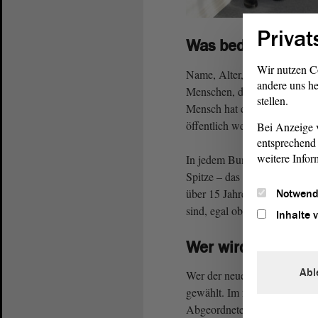
Privat
Was bedeutet Date
Wir nutzen C
Name, Alter, Adresse, Ausbi
andere uns he
Menschen, die bei öffentlich
stellen.
Mensch hat ein Recht darauf,
öffentlich werden. Aber wer k
Bei Anzeige v
entsprechend 
weitere Infor
In jedem Bundesland gibt es 
Spitze – das ist der Daten-Sc
über 15 Jahren Dr. Harald von
Notwend
sind, egal ob auf der Arbeit,
Inhalte 
Wer wird neuer La
Abl
Wer der neue Landes-Daten-S
gewählt. Im nächsten Jahr si
Abgeordneten für die nächst