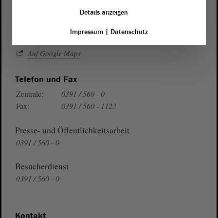
Domplatz 6–9
39104 Magdeburg
Details anzeigen
Impressum
|
Datenschutz
Wegbeschreibung
Auf Google Maps
Telefon und Fax
Zentrale:
0391 / 560 - 0
Fax:
0391 / 560 - 1123
Presse- und Öffentlichkeitsarbeit
0391 / 560 - 0
Besucherdienst
0391 / 560 - 0
Kontakt