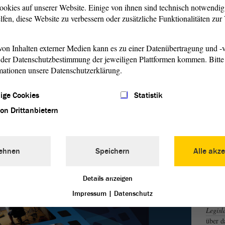
Foto/S
ookies auf unserer Website. Einige von ihnen sind technisch notwendi
lfen, diese Website zu verbessern oder zusätzliche Funktionalitäten zu
on Inhalten externer Medien kann es zu einer Datenübertragung und -v
der Datenschutzbestimmung der jeweiligen Plattformen kommen. Bitte 
mationen unsere Datenschutzerklärung.
ige Cookies
Statistik
von Drittanbietern
 Arbeit des Landtags bekommen Sie mit unserem Landtags-
ehnen
Speichern
Alle akze
n eingeteilt und erklärt alles, was Sie wissen müssen.
Details anzeigen
Impressum
|
Datenschutz
Der
L
Legisl
über d