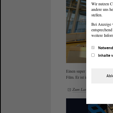
Wir nutzen C
andere uns he
stellen.
Bei Anzeige v
entsprechend 
weitere Infor
Notwend
Inhalte 
Einen super Einstieg in die
Abl
Film. Er ist in kurzen Episode
Zum Landtags-Film