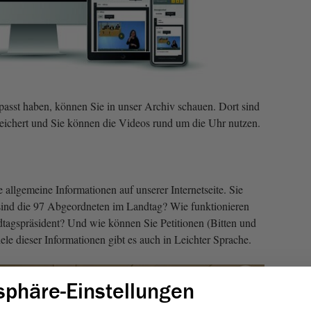
asst haben, können Sie in unser Archiv schauen. Dort sind
eichert und Sie können die Videos rund um die Uhr nutzen.
allgemeine Informationen auf unserer Internetseite. Sie
sind die 97 Abgeordneten im Landtag? Wie funktionieren
agspräsident? Und wie können Sie Petitionen (Bitten und
le dieser Informationen gibt es auch in Leichter Sprache.
Der Vi
gute M
sphäre-Einstellungen
von zu