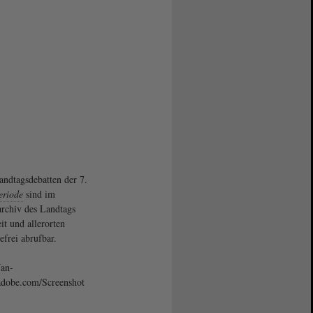
andtagsdebatten der 7.
eriode
sind im
rchiv des Landtags
it und allerorten
efrei abrufbar.
Jan-
adobe.com/Screenshot