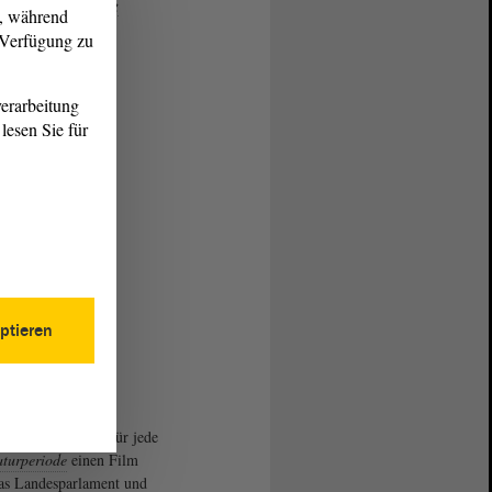
creenshot:
Landtag
g, während
r Verfügung zu
erarbeitung
lesen Sie für
ptieren
andtag
produziert für jede
aturperiode
einen Film
as Landesparlament und