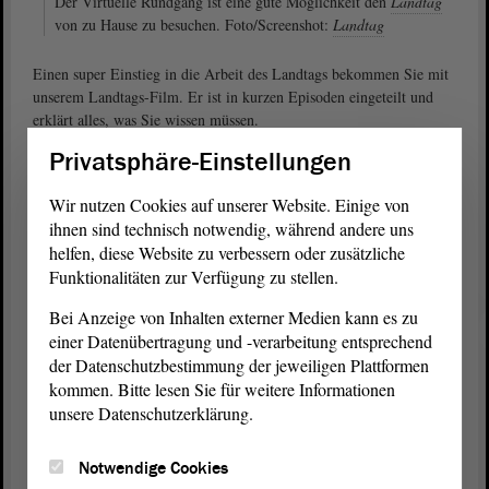
Der Virtuelle Rundgang ist eine gute Möglichkeit den
Landtag
von zu Hause zu besuchen. Foto/Screenshot:
Landtag
Einen super Einstieg in die Arbeit des Landtags bekommen Sie mit
unserem Landtags-Film. Er ist in kurzen Episoden eingeteilt und
erklärt alles, was Sie wissen müssen.
Privatsphäre-Einstellungen
Zum Landtags-Film
Wir nutzen Cookies auf unserer Website. Einige von
ihnen sind technisch notwendig, während andere uns
helfen, diese Website zu verbessern oder zusätzliche
Funktionalitäten zur Verfügung zu stellen.
Bei Anzeige von Inhalten externer Medien kann es zu
einer Datenübertragung und -verarbeitung entsprechend
der Datenschutzbestimmung der jeweiligen Plattformen
kommen. Bitte lesen Sie für weitere Informationen
unsere Datenschutzerklärung.
Der
Landtag
produziert für jede
Legislaturperiode
einen Film
Notwendige Cookies
über das Landesparlament und seine Aufgaben – speziell für