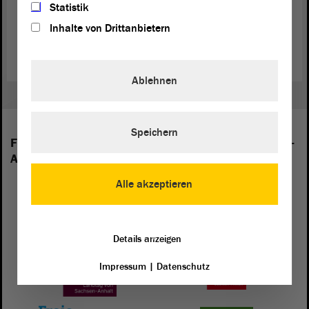
Statistik
Jugendliche. Grafik: Ideengut
Inhalte von Drittanbietern
(Dies ist ein Angebot in Einfacher Sprache.)
Ablehnen
Speichern
Folgende Fraktionen sind im Landtag von Sachsen-
Anhalt vertreten:
Alle akzeptieren
Details anzeigen
Impressum
|
Datenschutz