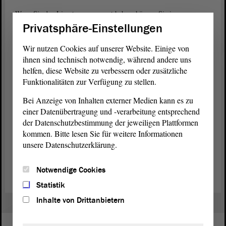
Wenn Sie den Livestream verpasst haben, können Sie in unser
Archiv schauen. Das ist ein Ort auf der Internetseite, wo alle
Privatsphäre-Einstellungen
Landtags-Sitzungen gespeichert sind. Alle Menschen können die
Videos rund um die Uhr nutzen.
Wir nutzen Cookies auf unserer Website. Einige von
ihnen sind technisch notwendig, während andere uns
Zum Landtags-Archiv
helfen, diese Website zu verbessern oder zusätzliche
Funktionalitäten zur Verfügung zu stellen.
Außerdem gibt es jede Menge allgemeine Informationen auf unserer
Internetseite. Sie erfahren zum Beispiel: Wer sind die 97
Bei Anzeige von Inhalten externer Medien kann es zu
Abgeordneten im Landtag? Wie funktionieren Wahlen? Was macht
einer Datenübertragung und -verarbeitung entsprechend
der Landtagspräsident? Und wie können Sie Petitionen (Bitten und
der Datenschutzbestimmung der jeweiligen Plattformen
Beschwerden) einreichen? Viele dieser Informationen gibt es auch in
kommen. Bitte lesen Sie für weitere Informationen
Leichter Sprache.
unsere Datenschutzerklärung.
(Dies ist ein Angebot in Einfacher Sprache.)
Notwendige Cookies
Statistik
Inhalte von Drittanbietern