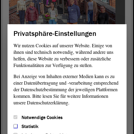
Privatsphäre-Einstellungen
Wir nutzen Cookies auf unserer Website. Einige von
ihnen sind technisch notwendig, während andere uns
Zum Erfolg gratulierten neben Gabriele Brakebusch (v.l.) auch
helfen, diese Website zu verbessern oder zusätzliche
der Vorstand der Pfeifferschen Stiftungen, Dr. Edda Weise und
Funktionalitäten zur Verfügung zu stellen.
Klaus-Dieter Schinkel, sowie Christian von der Becke und
Katharina Scholz als Geschäftsführer und Pflegedienstleiterin des
Bei Anzeige von Inhalten externer Medien kann es zu
Klinikum Pfeiffersche Stiftungen. Foto: Pfeiffersche Stiftungen
einer Datenübertragung und -verarbeitung entsprechend
der Datenschutzbestimmung der jeweiligen Plattformen
Wegen der Corona-Pandemie fand die feierliche Urkundenübergabe
kommen. Bitte lesen Sie für weitere Informationen
nur in kleinem Kreis statt. Bei der „Deutschen Meisterschaft der
unsere Datenschutzerklärung.
Pflege“ stellen Schüler für die Pflegeberufe aus allen Bundesländern
ihr theoretisches Wissen und ihre praktischen Fähigkeiten unter
Beweis. Der Leistungswettbewerb soll junge Auszubildende
Notwendige Cookies
motivieren und auf die Attraktivität der Pflege aufmerksam
Statistik
machen.