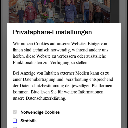
Privatsphäre-Einstellungen
Wir nutzen Cookies auf unserer Website. Einige von
ihnen sind technisch notwendig, während andere uns
Zum Erfolg gratulierten neben Gabriele Brakebusch (v.l.) auch
helfen, diese Website zu verbessern oder zusätzliche
der Vorstand der Pfeifferschen Stiftungen, Dr. Edda Weise und
Funktionalitäten zur Verfügung zu stellen.
Klaus-Dieter Schinkel, sowie Christian von der Becke und
Katharina Scholz als Geschäftsführer und Pflegedienstleiterin des
Bei Anzeige von Inhalten externer Medien kann es zu
Klinikum Pfeiffersche Stiftungen. Foto: Pfeiffersche Stiftungen
einer Datenübertragung und -verarbeitung entsprechend
der Datenschutzbestimmung der jeweiligen Plattformen
Wegen der Corona-Pandemie fand die feierliche Urkundenübergabe
kommen. Bitte lesen Sie für weitere Informationen
nur in kleinem Kreis statt. Bei der „Deutschen Meisterschaft der
unsere Datenschutzerklärung.
Pflege“ stellen Schüler für die Pflegeberufe aus allen Bundesländern
ihr theoretisches Wissen und ihre praktischen Fähigkeiten unter
Beweis. Der Leistungswettbewerb soll junge Auszubildende
Notwendige Cookies
motivieren und auf die Attraktivität der Pflege aufmerksam
Statistik
machen.