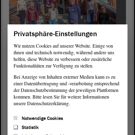
Privatsphäre-Einstellungen
Wir nutzen Cookies auf unserer Website. Einige von
ihnen sind technisch notwendig, während andere uns
Zum Erfolg gratulierten neben Gabriele Brakebusch (v.l.) auch
helfen, diese Website zu verbessern oder zusätzliche
der Vorstand der Pfeifferschen Stiftungen, Dr. Edda Weise und
Funktionalitäten zur Verfügung zu stellen.
Klaus-Dieter Schinkel, sowie Christian von der Becke und
Katharina Scholz als Geschäftsführer und Pflegedienstleiterin des
Bei Anzeige von Inhalten externer Medien kann es zu
Klinikum Pfeiffersche Stiftungen. Foto: Pfeiffersche Stiftungen
einer Datenübertragung und -verarbeitung entsprechend
der Datenschutzbestimmung der jeweiligen Plattformen
Wegen der Corona-Pandemie fand die feierliche Urkundenübergabe
kommen. Bitte lesen Sie für weitere Informationen
nur in kleinem Kreis statt. Bei der „Deutschen Meisterschaft der
unsere Datenschutzerklärung.
Pflege“ stellen Schüler für die Pflegeberufe aus allen Bundesländern
ihr theoretisches Wissen und ihre praktischen Fähigkeiten unter
Beweis. Der Leistungswettbewerb soll junge Auszubildende
Notwendige Cookies
motivieren und auf die Attraktivität der Pflege aufmerksam
Statistik
machen.