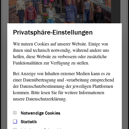
Privatsphäre-Einstellungen
Wir nutzen Cookies auf unserer Website. Einige von
ihnen sind technisch notwendig, während andere uns
Zum Erfolg gratulierten neben Gabriele Brakebusch (v.l.) auch
helfen, diese Website zu verbessern oder zusätzliche
der Vorstand der Pfeifferschen Stiftungen, Dr. Edda Weise und
Funktionalitäten zur Verfügung zu stellen.
Klaus-Dieter Schinkel, sowie Christian von der Becke und
Katharina Scholz als Geschäftsführer und Pflegedienstleiterin des
Bei Anzeige von Inhalten externer Medien kann es zu
Klinikum Pfeiffersche Stiftungen. Foto: Pfeiffersche Stiftungen
einer Datenübertragung und -verarbeitung entsprechend
der Datenschutzbestimmung der jeweiligen Plattformen
Wegen der Corona-Pandemie fand die feierliche Urkundenübergabe
kommen. Bitte lesen Sie für weitere Informationen
nur in kleinem Kreis statt. Bei der „Deutschen Meisterschaft der
unsere Datenschutzerklärung.
Pflege“ stellen Schüler für die Pflegeberufe aus allen Bundesländern
ihr theoretisches Wissen und ihre praktischen Fähigkeiten unter
Beweis. Der Leistungswettbewerb soll junge Auszubildende
Notwendige Cookies
motivieren und auf die Attraktivität der Pflege aufmerksam
Statistik
machen.