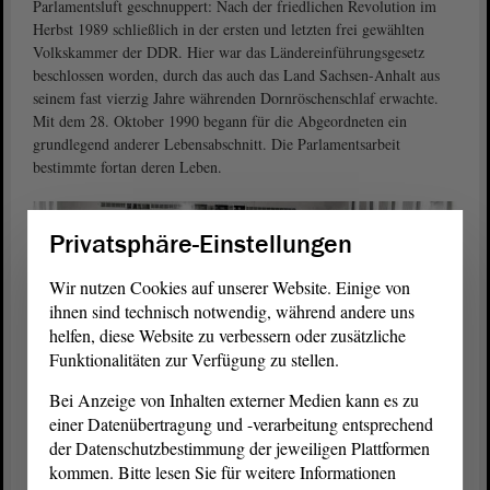
Parlamentsluft geschnuppert: Nach der friedlichen Revolution im
Herbst 1989 schließlich in der ersten und letzten frei gewählten
Volkskammer der DDR. Hier war das Ländereinführungsgesetz
beschlossen worden, durch das auch das Land Sachsen-Anhalt aus
seinem fast vierzig Jahre währenden Dornröschenschlaf erwachte.
Mit dem 28. Oktober 1990 begann für die Abgeordneten ein
grundlegend anderer Lebensabschnitt. Die Parlamentsarbeit
bestimmte fortan deren Leben.
Privatsphäre-Einstellungen
Wir nutzen Cookies auf unserer Website. Einige von
ihnen sind technisch notwendig, während andere uns
helfen, diese Website zu verbessern oder zusätzliche
Funktionalitäten zur Verfügung zu stellen.
Bei Anzeige von Inhalten externer Medien kann es zu
einer Datenübertragung und -verarbeitung entsprechend
1/2
der Datenschutzbestimmung der jeweiligen Plattformen
kommen. Bitte lesen Sie für weitere Informationen
Großes Pressegedränge im provisorischen
Plenarsaal
. Foto: