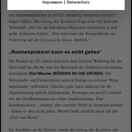
Impressum
|
Datenschutz
Abstimmungsfazit. Die Brexit-Unterstützer hätten sich als Opfer
eines unbarmherzigen Konkurrenzkampfes gesehen. „Wie kann so
ein Auseinanderdriften in der EU zukünftig vermieden werden?“,
fragte Gallert. Der
Antrag
der
Koalition
frage zwar viel nach der
Wirtschaft, aber für die betroffenen Menschen interessiere er sich
nicht, kritisierte Gallert: „Hier wird eines der Kernprobleme der
Sichtweise auf die
Europäische Union
deutlich.“
„Rosinenpickerei kann es nicht geben“
Die Staaten der EU hätten sich nach dem Zweiten Weltkrieg für die
Herrschaft des Rechts statt der Herrschaft des Stärkeren entschieden,
konstatierte
. Die
Olaf Meister (BÜNDNIS 90/DIE GRÜNEN)
Wirtschafts- und Finanzströme seien in Europa in extremer Weise
miteinander verflochten, Gleiches gelte unter anderem für die
Digitalisierung und die Klimapolitik. Deswegen sei ein EU-Austritt
wie der Großbritanniens ein echter Anachronismus. Eine
Rosinenpickerei – Austritt, aber einzelne Werte in Anspruch nehmen
– könne es aber nicht geben. Meister hoffe ebenfalls noch auf den
„Exit vom Brexit“.
Im Anschluss an die
Debatte
wurde der
Antrag
der
Koalition
mit