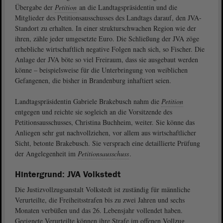
Übergabe der
Petition
an die Landtagspräsidentin und die
Mitglieder des Petitionsausschusses des Landtags darauf, den JVA-
Standort zu erhalten. In einer strukturschwachen Region wie der
ihren, zähle jeder umgesetzte Euro. Die Schließung der JVA zöge
erhebliche wirtschaftlich negative Folgen nach sich, so Fischer. Die
Anlage der JVA böte so viel Freiraum, dass sie ausgebaut werden
könne – beispielsweise für die Unterbringung von weiblichen
Gefangenen, die bisher in Brandenburg inhaftiert seien.
Landtagspräsidentin Gabriele Brakebusch nahm die
Petition
entgegen und reichte sie sogleich an die Vorsitzende des
Petitionsausschusses, Christina Buchheim, weiter. Sie könne das
Anliegen sehr gut nachvollziehen, vor allem aus wirtschaftlicher
Sicht, betonte Brakebusch. Sie versprach eine detaillierte Prüfung
der Angelegenheit im
Petitionsausschuss
.
Hintergrund: JVA Volkstedt
Die Justizvollzugsanstalt Volkstedt ist zuständig für männliche
Verurteilte, die Freiheitsstrafen bis zu zwei Jahren und sechs
Monaten verbüßen und das 26. Lebensjahr vollendet haben.
Geeignete Verurteilte können ihre Strafe im offenen Vollzug