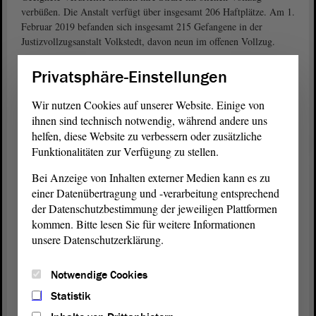
verbüßen. Die Anstalt verfügt über insgesamt 206 Haftplätze. Am 1.
Februar 2019 befanden sich insgesamt 215 Gefangene in der
Justizvollzugsanstalt Volkstedt, davon neun im offenen Vollzug.
Die Errichtung der heutigen Justizvollzugsanstalt geht auf das 1942
Privatsphäre-Einstellungen
zurück. Damals wurde sie als Arbeitslager in Barackenbauweise auf
dem Gelände der damaligen Mansfeld-AG erbaut. Zuletzt wurde im
Wir nutzen Cookies auf unserer Website. Einige von
Juni 2011 die ehemalige Schlosserei zu einer Kleinfeldsporthalle
ihnen sind technisch notwendig, während andere uns
umgebaut und die Halle ihrer Bestimmung übergeben.
helfen, diese Website zu verbessern oder zusätzliche
Funktionalitäten zur Verfügung zu stellen.
Für den Arbeitseinsatz der Gefangenen stehen der JVA Volkstedt
verschiedene Arbeitsbereiche zur Verfügung. Im Einzelnen sind
Bei Anzeige von Inhalten externer Medien kann es zu
dies: Montage- und Verpackungsarbeiten für die Elektro- und
einer Datenübertragung und -verarbeitung entsprechend
Metallindustrie sowie Tätigkeiten im Betriebshof Lutherstadt
der Datenschutzbestimmung der jeweiligen Plattformen
Eisleben für Gefangene des offenen Vollzugs. Als Eigenbetriebe
kommen. Bitte lesen Sie für weitere Informationen
sind eine Schlosserei, eine Polsterei, die arbeitstherapeutische
unsere Datenschutzerklärung.
Beschäftigung sowie Haus-, Hof-, Küchen- und Gartenarbeiten
aufgeführt.
Notwendige Cookies
Weitere Informationen zur JVA Volkstedt (Link)
Statistik