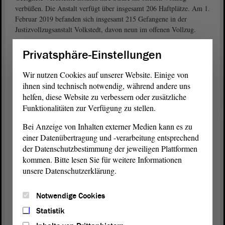
verbüßen. Die Anstalt verfügt über insgesamt 206 Haftplätze. Am 1.
Februar 2019 befanden sich insgesamt 215 Gefangene in der
Justizvollzugsanstalt Volkstedt, davon neun im offenen Vollzug.
Die Errichtung der heutigen Justizvollzugsanstalt geht auf das 1942
Privatsphäre-Einstellungen
zurück. Damals wurde sie als Arbeitslager in Barackenbauweise auf
dem Gelände der damaligen Mansfeld-AG erbaut. Zuletzt wurde im
Wir nutzen Cookies auf unserer Website. Einige von
Juni 2011 die ehemalige Schlosserei zu einer Kleinfeldsporthalle
ihnen sind technisch notwendig, während andere uns
umgebaut und die Halle ihrer Bestimmung übergeben.
helfen, diese Website zu verbessern oder zusätzliche
Funktionalitäten zur Verfügung zu stellen.
Für den Arbeitseinsatz der Gefangenen stehen der JVA Volkstedt
verschiedene Arbeitsbereiche zur Verfügung. Im Einzelnen sind
Bei Anzeige von Inhalten externer Medien kann es zu
dies: Montage- und Verpackungsarbeiten für die Elektro- und
einer Datenübertragung und -verarbeitung entsprechend
Metallindustrie sowie Tätigkeiten im Betriebshof Lutherstadt
der Datenschutzbestimmung der jeweiligen Plattformen
Eisleben für Gefangene des offenen Vollzugs. Als Eigenbetriebe
kommen. Bitte lesen Sie für weitere Informationen
sind eine Schlosserei, eine Polsterei, die arbeitstherapeutische
unsere Datenschutzerklärung.
Beschäftigung sowie Haus-, Hof-, Küchen- und Gartenarbeiten
aufgeführt.
Notwendige Cookies
Weitere Informationen zur JVA Volkstedt (Link)
Statistik