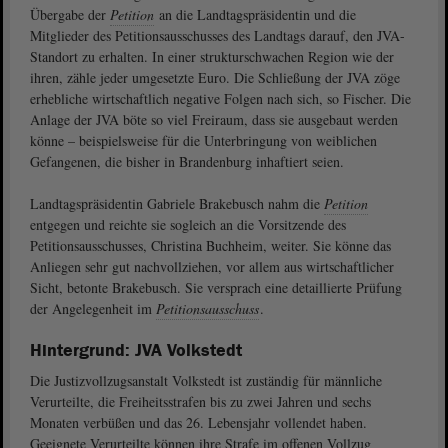
Übergabe der
Petition
an die Landtagspräsidentin und die
Mitglieder des Petitionsausschusses des Landtags darauf, den JVA-
Standort zu erhalten. In einer strukturschwachen Region wie der
ihren, zähle jeder umgesetzte Euro. Die Schließung der JVA zöge
erhebliche wirtschaftlich negative Folgen nach sich, so Fischer. Die
Anlage der JVA böte so viel Freiraum, dass sie ausgebaut werden
könne – beispielsweise für die Unterbringung von weiblichen
Gefangenen, die bisher in Brandenburg inhaftiert seien.
Landtagspräsidentin Gabriele Brakebusch nahm die
Petition
entgegen und reichte sie sogleich an die Vorsitzende des
Petitionsausschusses, Christina Buchheim, weiter. Sie könne das
Anliegen sehr gut nachvollziehen, vor allem aus wirtschaftlicher
Sicht, betonte Brakebusch. Sie versprach eine detaillierte Prüfung
der Angelegenheit im
Petitionsausschuss
.
Hintergrund: JVA Volkstedt
Die Justizvollzugsanstalt Volkstedt ist zuständig für männliche
Verurteilte, die Freiheitsstrafen bis zu zwei Jahren und sechs
Monaten verbüßen und das 26. Lebensjahr vollendet haben.
Geeignete Verurteilte können ihre Strafe im offenen Vollzug