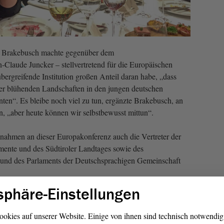
le Brakebusch machte gegenüber dem
Claude Juncker – stellvertretend für die Europäischen
übergreifende Institution großen Anteil daran habe, „dass
r blühenden Landschaften in den jungen deutschen
ten“. Es bleibe noch viel zu tun, ergänzte Brakebusch, an
n, „aber heute können wir selbstbewusst mittun“.
ahmen an dieser Europakonferenz auch die Vertreter der
mente und des Südtiroler Landtages sowie des
s und des Parlaments der Deutschsprachigen Gemeinschaft
sphäre-Einstellungen
ung 2019“
ookies auf unserer Website. Einige von ihnen sind technisch notwendi
onen während der Europakonferenz stand der