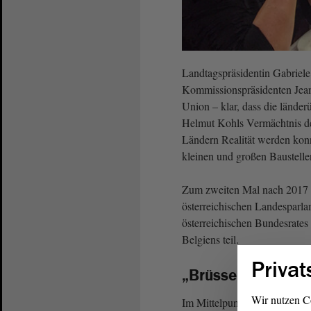
Landtagspräsidentin Gabrie
Kommissionspräsidenten Jean-
Union – klar, dass die länder
Helmut Kohls Vermächtnis de
Ländern Realität werden konn
kleinen und großen Baustelle
Zum zweiten Mal nach 2017 n
österreichischen Landesparla
österreichischen Bundesrate
Belgiens teil.
Privat
„Brüsseler Erklär
Wir nutzen C
Im Mittelpunkt der Diskussi