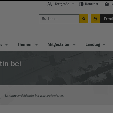
Textgröße
Kontrast
L
Term
es
Themen
Mitgestalten
Landtag
in bei
a
Landtagspräsidentin bei Europakonferenz