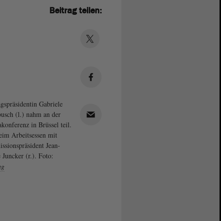
Beitrag teilen:
gspräsidentin Gabriele
usch (l.) nahm an der
konferenz in Brüssel teil.
eim Arbeitsessen mit
sionspräsident Jean-
 Juncker (r.). Foto:
ag